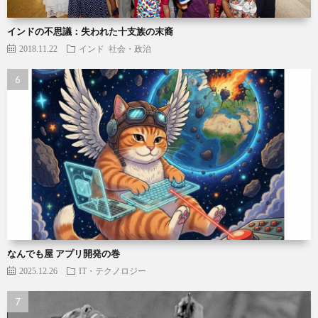
インドの不思議：失われた十支族の末裔
2018.11.22
インド
社会・政治
なんでも屋 アプリ開発の巻
2025.12.26
IT・テクノロジー