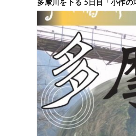
多摩川を下る 5日目「小作の