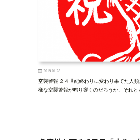
2019.01.28
空襲警報 ２４世紀終わりに変わり果てた人
様な空襲警報が鳴り響くのだろうか、それともラ