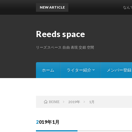
NEW ARTICLE
なんでも屋 アプ
Reeds space
リーズスペース 自由 表現 交錯 空間
ホーム
ライター紹介
メンバー登録
Saru8の記事一覧
Mr.ペイシェントの記事一覧
一原丸タマオの記事一覧
カレリーナの記事一覧
311031の記事一覧
2019年
1月
HOME
2019年1月