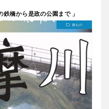
の鉄橋から是政の公園まで 」
旅もの