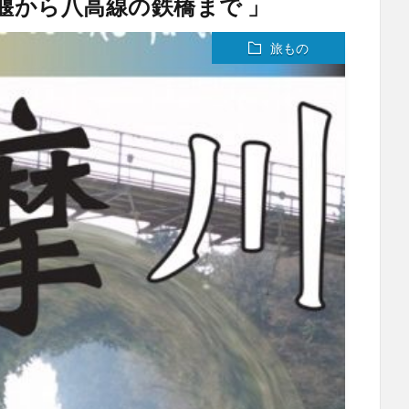
堰から八高線の鉄橋まで 」
旅もの