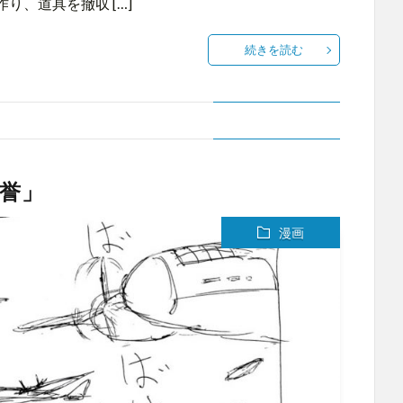
、道具を撤収 […]
続きを読む
名誉」
漫画