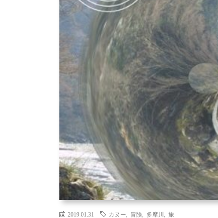
2019.01.31
カヌー
,
冒険
,
多摩川
,
旅