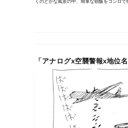
くのどかな風景の中、簡単な朝飯をコンロで作り
「アナログx空襲警報x地位