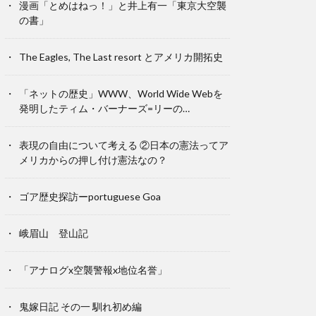
漫画「とめはねっ！」と井上有一「東京大空襲
の書」
The Eagles, The Last resort とアメリカ開拓史
「ネットの歴史」WWW、World Wide Webを
発明したティム・バーナーズ=リーの…
表現の自由について考える ②日本の憲法ってア
メリカからの押し付け憲法なの？
ゴア歴史探訪ーportuguese Goa
峨眉山 登山記
「アナログx空襲警報x地位名誉」
鬼嫁日記 その一 馴れ初め編