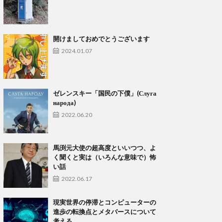
開けましておめでとうございます
2024.01.07
ゼレンスキー「国民の下僕」(Слуга
народа)
2022.06.20
馬渕元大使の超高度といいつつ、よ
く聞くと実は（いろんな意味で）怖
い話
2022.06.17
現実世界の停滞とコンピューターの
進歩の転換点とメタバースについて
考える