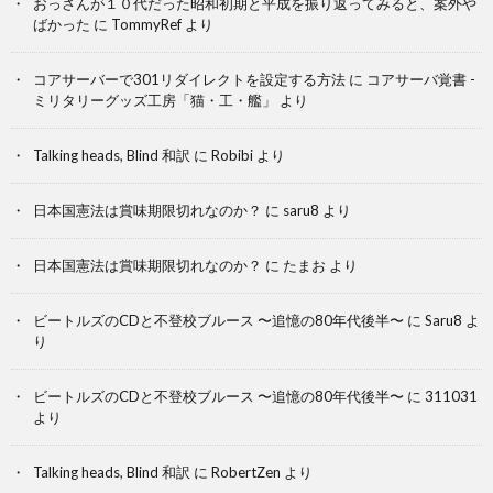
おっさんが１０代だった昭和初期と平成を振り返ってみると、案外や
ばかった
に
TommyRef
より
コアサーバーで301リダイレクトを設定する方法
に
コアサーバ覚書 -
ミリタリーグッズ工房「猫・工・艦」
より
Talking heads, Blind 和訳
に
Robibi
より
日本国憲法は賞味期限切れなのか？
に
saru8
より
日本国憲法は賞味期限切れなのか？
に
たまお
より
ビートルズのCDと不登校ブルース 〜追憶の80年代後半〜
に
Saru8
よ
り
ビートルズのCDと不登校ブルース 〜追憶の80年代後半〜
に
311031
より
Talking heads, Blind 和訳
に
RobertZen
より