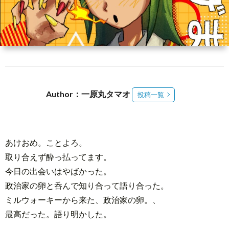
介
3
メ
ン
Abou
Author：一原丸タマオ
投稿一覧
バ
Reed
ー
Spac
あけおめ。ことよろ。
登
取り合えず酔っ払ってます。
今日の出会いはやばかった。
録
政治家の卵と呑んで知り合って語り合った。
ミルウォーキーから来た、政治家の卵。、
最高だった。語り明かした。