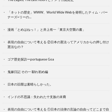
「ネットの歴史」WWW、World Wide Webを発明したティム・バー
ナーズ=リーの…
漫画「とめはねっ！」と井上有一「東京大空襲の書」
表現の自由について考える ②日本の憲法ってアメリカからの押し付け
憲法なの？
ゴア歴史探訪ーportuguese Goa
鬼嫁日記 その一 馴れ初め編
日本の旧暦は素晴らしかった。
インドの不思議：失われた十支族の末裔
表現の自由について考える ①日本の法律の言論の自由ってどこまで自