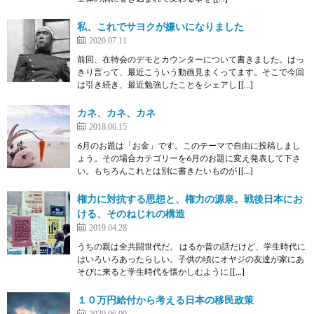
私、これでサヨクが嫌いになりました
2020.07.11
前回、在特会のデモとカウンターについて書きました。はっ
きり言って、最近こういう動画見まくってます。そこで今回
は引き続き、最近勉強したことをシェアし [[…]
カネ、カネ、カネ
2018.06.15
6月のお題は「お金」です。このテーマで自由に投稿しまし
ょう。その場合カテゴリーを6月のお題に変え発表して下さ
い。もちろんこれとは別に書きたいものが [[…]
権力に対抗する思想と、権力の源泉。戦後日本にお
ける、そのねじれの構造
2019.04.28
うちの親は全共闘世代だ。 はるか昔の話だけど、学生時代に
はいろいろあったらしい。子供の頃にオヤジの友達が家にあ
そびに来ると学生時代を懐かしむように [[…]
１０万円給付から考える日本の移民政策
2020.06.09