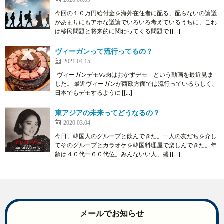
今回の１０万円給付金を海外在住者に配る、配らないの論議
があまりにもアホな議論でいろいろ考えているうちに、これ
は移民問題と将来的に関わってくる問題で [[…]
ヴィーガンって流行ってるの？
2021.04.15
ヴィーガンデモVs肉はおかずデモ という動画を最近見ま
した。 最近ヴィーガンが西欧方面では流行っているらしく、
日本でもデモするように [[…]
東アジアの未来ってどうなるの？
2020.03.04
今日、韓国人のグループと飲んできた。一人の友だちを介し
てそのグループとカラオケを韓国料理屋で楽しんできた。年
齢は４０代ー６０代位。みんないい人、盛 [[…]
メールでお知らせ