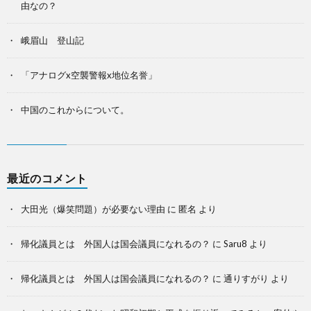
由なの？
峨眉山 登山記
「アナログx空襲警報x地位名誉」
中国のこれからについて。
最近のコメント
大田光（爆笑問題）が必要ない理由
に
匿名
より
帰化議員とは 外国人は国会議員になれるの？
に
Saru8
より
帰化議員とは 外国人は国会議員になれるの？
に
通りすがり
より