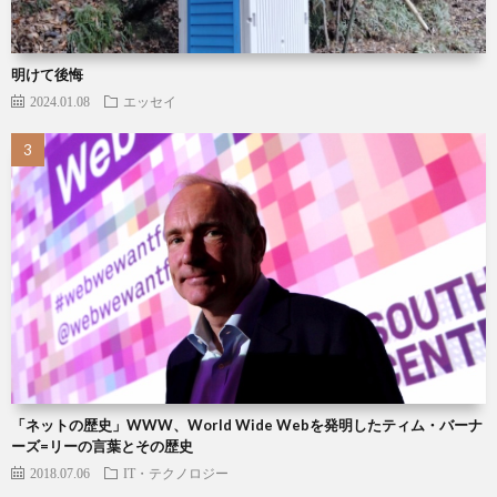
明けて後悔
2024.01.08
エッセイ
「ネットの歴史」WWW、World Wide Webを発明したティム・バーナ
ーズ=リーの言葉とその歴史
2018.07.06
IT・テクノロジー