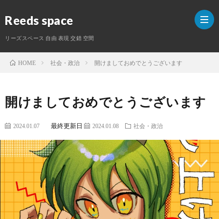
Reeds space
リーズスペース 自由 表現 交錯 空間
社会・政治
開けましておめでとうございます
HOME
ホ
開けましておめでとうございます
ー
ラ
ム
最終更新日
イ
S
2024.01.07
2024.01.08
社会・政治
タ
ー
紹