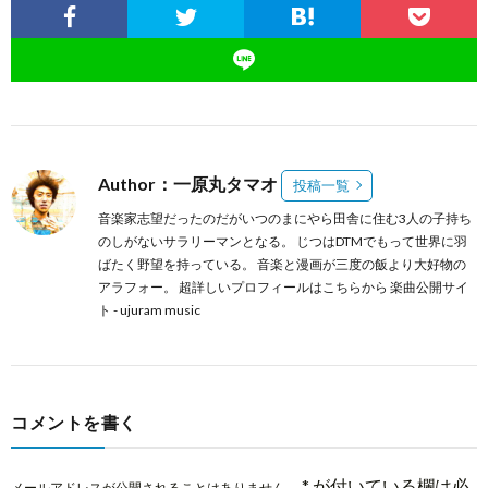
Author：一原丸タマオ
投稿一覧
音楽家志望だったのだがいつのまにやら田舎に住む3人の子持ち
のしがないサラリーマンとなる。 じつはDTMでもって世界に羽
ばたく野望を持っている。 音楽と漫画が三度の飯より大好物の
アラフォー。 超詳しいプロフィールは
こちらから
楽曲公開サイ
ト -
ujuram music
コメントを書く
*
が付いている欄は必
メールアドレスが公開されることはありません。