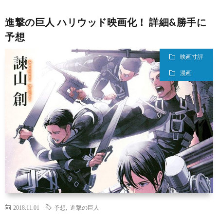
進撃の巨人 ハリウッド映画化！ 詳細&勝手に
予想
映画寸評
漫画
2018.11.01
予想
,
進撃の巨人