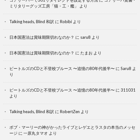
ミリタリーグッズ工房「猫・工・艦」
より
Talking heads, Blind 和訳
に
Robibi
より
日本国憲法は賞味期限切れなのか？
に
saru8
より
日本国憲法は賞味期限切れなのか？
に
たまお
より
ビートルズのCDと不登校ブルース 〜追憶の80年代後半〜
に
Saru8
よ
り
ビートルズのCDと不登校ブルース 〜追憶の80年代後半〜
に
311031
より
Talking heads, Blind 和訳
に
RobertZen
より
ボブ・マーリーの神がかったライブとレゲエとラスタの本当のメッセ
ージ
に
一原丸タマオ
より