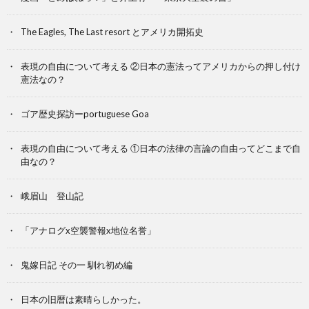
The Eagles, The Last resort とアメリカ開拓史
表現の自由について考える ②日本の憲法ってアメリカからの押し付け
憲法なの？
ゴア歴史探訪ーportuguese Goa
表現の自由について考える ①日本の法律の言論の自由ってどこまで自
由なの？
峨眉山 登山記
「アナログx空襲警報x地位名誉」
鬼嫁日記 その一 馴れ初め編
日本の旧暦は素晴らしかった。