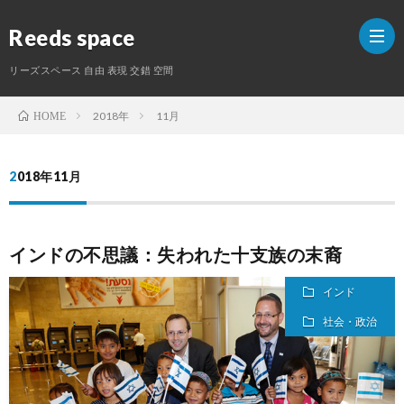
Reeds space
リーズスペース 自由 表現 交錯 空間
2018年
11月
HOME
ホ
2018年11月
ー
ラ
ム
イ
S
インドの不思議：失われた十支族の末裔
タ
インド
社会・政治
ー
紹