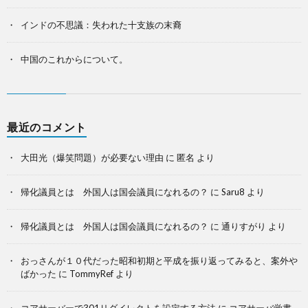
インドの不思議：失われた十支族の末裔
中国のこれからについて。
最近のコメント
大田光（爆笑問題）が必要ない理由
に
匿名
より
帰化議員とは 外国人は国会議員になれるの？
に
Saru8
より
帰化議員とは 外国人は国会議員になれるの？
に
通りすがり
より
おっさんが１０代だった昭和初期と平成を振り返ってみると、案外や
ばかった
に
TommyRef
より
コアサーバーで301リダイレクトを設定する方法
に
コアサーバ覚書 -