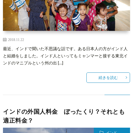
介
3
メ
ン
2018.11.22
Abou
最近、インドで聞いた不思議な話です。ある日本人の方がインド人
と結婚をしました。インド人といってもミャンマーと接する東北イ
バ
Reed
ンドのマニプルという州の出 […]
ー
Spac
続きを読む
登
録
インドの外国人料金 ぼったくり？それとも
適正料金？
インド