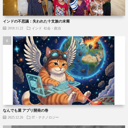
インドの不思議：失われた十支族の末裔
2018.11.22
インド
社会・政治
なんでも屋 アプリ開発の巻
2025.12.26
IT・テクノロジー