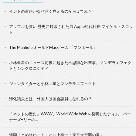
インドの道路がなぜ汚く見えるのか考えてみた
アップルを救い 歴史に封印された男 Apple初代社長 マイケル・スコッ
ト
The Manhole オールドMacゲーム 「マンホール」
小林亜星のニュース前後に起きた不思議な出来事。マンデラエフェク
トとシンクロニシティ
ジョンタイターと小林亜星とマンデラエフェクト
帰化議員とは 外国人は国会議員になれるの？
「ネットの歴史」WWW、World Wide Webを発明したティム・バー
ナーズ=リーの…
漫画「とめはねっ！」と井上有一「東京大空襲の書」