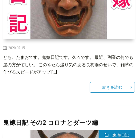
介
3
メ
ン
Abou
2020.07.15
ども、たまおです。鬼嫁日記です。久々です。 最近、副業の何でも
バ
Reed
屋の方が忙しい。 このやたら湿り気のある長梅雨のせいで、雑草の
伸びるスピードがアップ […]
ー
Spac
続きを読む
登
録
鬼嫁日記 その2 コロナとダーツ編
(鬼)嫁日記