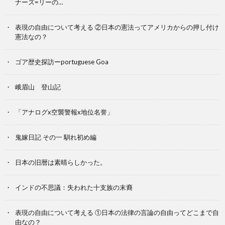
ナーズ=リーの…
表現の自由について考える ②日本の憲法ってアメリカからの押し付け
憲法なの？
ゴア歴史探訪ーportuguese Goa
峨眉山 登山記
「アナログx空襲警報x地位名誉」
鬼嫁日記 その一 馴れ初め編
日本の旧暦は素晴らしかった。
インドの不思議：失われた十支族の末裔
表現の自由について考える ①日本の法律の言論の自由ってどこまで自
由なの？