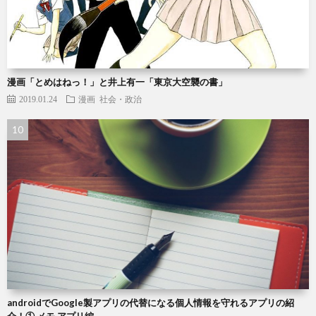
漫画「とめはねっ！」と井上有一「東京大空襲の書」
2019.01.24
漫画
社会・政治
androidでGoogle製アプリの代替になる個人情報を守れるアプリの紹
介！① メモ アプリ編