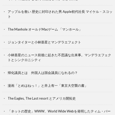
アップルを救い 歴史に封印された男 Apple初代社長 マイケル・スコッ
ト
The Manhole オールドMacゲーム 「マンホール」
ジョンタイターと小林亜星とマンデラエフェクト
小林亜星のニュース前後に起きた不思議な出来事。マンデラエフェク
トとシンクロニシティ
帰化議員とは 外国人は国会議員になれるの？
漫画「とめはねっ！」と井上有一「東京大空襲の書」
The Eagles, The Last resort とアメリカ開拓史
「ネットの歴史」WWW、World Wide Webを発明したティム・バー