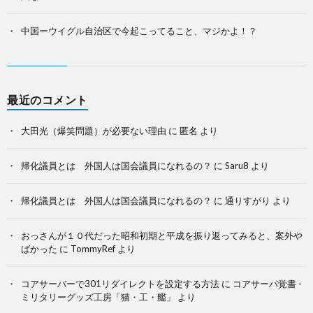
中国ーウイグル自治区で今起こってること、マジかよ！？
最近のコメント
大田光（爆笑問題）が必要ない理由
に
匿名
より
帰化議員とは 外国人は国会議員になれるの？
に
Saru8
より
帰化議員とは 外国人は国会議員になれるの？
に
通りすがり
より
おっさんが１０代だった昭和初期と平成を振り返ってみると、案外や
ばかった
に
TommyRef
より
コアサーバーで301リダイレクトを設定する方法
に
コアサーバ覚書 -
ミリタリーグッズ工房「猫・工・艦」
より