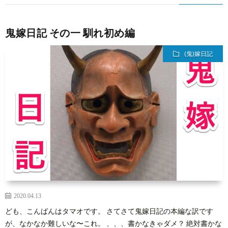
鬼嫁日記 その一 馴れ初め編
(鬼)嫁日記
2020.04.13
ども、こんばんはタマオです。 さてさて鬼嫁日記の本編な訳です
が、なかなか難しいな〜これ。 、、、書かなきゃダメ？ 絶対書かな