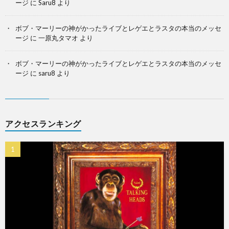
ージ
に
Saru8
より
ボブ・マーリーの神がかったライブとレゲエとラスタの本当のメッセ
ージ
に
一原丸タマオ
より
ボブ・マーリーの神がかったライブとレゲエとラスタの本当のメッセ
ージ
に
saru8
より
アクセスランキング