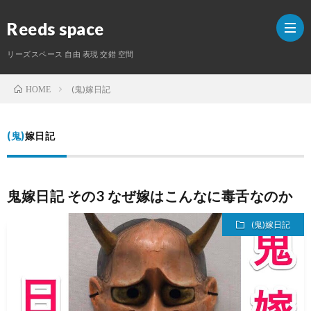
Reeds space
リーズスペース 自由 表現 交錯 空間
(鬼)嫁日記
HOME
ホ
(鬼)嫁日記
ー
ラ
ム
イ
S
鬼嫁日記 その3 なぜ嫁はこんなに毒舌なのか
タ
(鬼)嫁日記
ー
紹