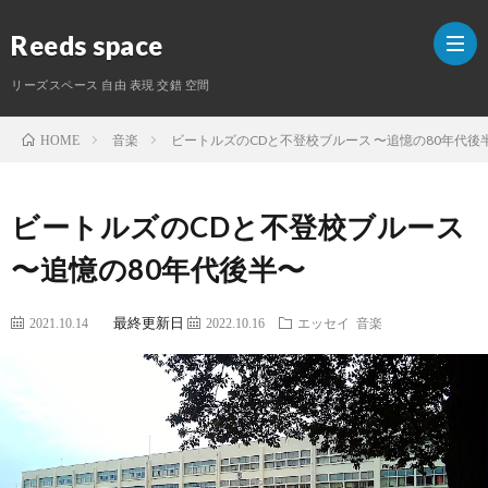
Reeds space
リーズスペース 自由 表現 交錯 空間
音楽
ビートルズのCDと不登校ブルース 〜追憶の80年代後
HOME
ホ
ビートルズのCDと不登校ブルース
ー
ラ
〜追憶の80年代後半〜
ム
イ
S
最終更新日
2021.10.14
2022.10.16
エッセイ
音楽
タ
ー
紹