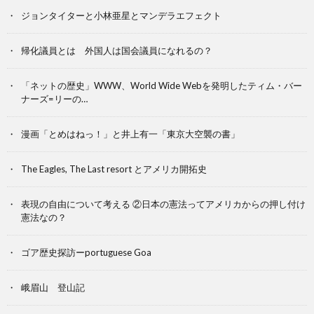
ジョンタイターと小林亜星とマンデラエフェクト
帰化議員とは 外国人は国会議員になれるの？
「ネットの歴史」WWW、World Wide Webを発明したティム・バー
ナーズ=リーの…
漫画「とめはねっ！」と井上有一「東京大空襲の書」
The Eagles, The Last resort とアメリカ開拓史
表現の自由について考える ②日本の憲法ってアメリカからの押し付け
憲法なの？
ゴア歴史探訪ーportuguese Goa
峨眉山 登山記