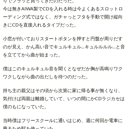
りでフラッと買ってきたのだった。
今は無きAIWA製でCDを入れる時は今よくあるスロットロ
ーディング式ではなく、ガチャっとフタを手動で開け縦向
きにCDを直接入れるタイプだった。
小窓が付いておりスタートボタンを押すと円盤が周りだす
のが見え、かん高い音でキュルキュル…キュルルルル…と音
を立ててから曲が始まった。
僕はこのキュルキュル音を聞くとなぜだか胸が高鳴りワク
ワクしながら曲の出だしを待つのだった。
持ち主の親父はその頃から次第に家に帰る事が無くなり、
気付けば両親は離婚していて、いつの間にかCDラジカセは
僕のもになっていた。
当時僕はフリースクールに通いはじめ、週に何回か電車に
乗るため駅を使っていた。