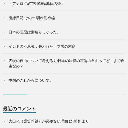
「アナログx空襲警報x地位名誉」
鬼嫁日記 その一 馴れ初め編
日本の旧暦は素晴らしかった。
インドの不思議：失われた十支族の末裔
表現の自由について考える ①日本の法律の言論の自由ってどこまで自
由なの？
中国のこれからについて。
最近のコメント
大田光（爆笑問題）が必要ない理由
に
匿名
より