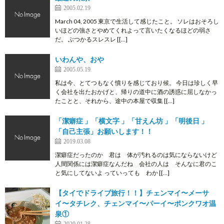
2005.02.19
March 04, 2005 東京で生活して感じたこと。 ソレはおそろし
いほどの強さとやめてくれよって言いたくなるほどの弱さ
だ。 ぶつかるスレスレ [[…]
いわんや、おや
2005.05.19
私は今、とてつもなく憤りを感じており候。 今日は珍しく早
く会社を出たおかげと、帰りの道中に酒の誘惑に屈しなかっ
たことと、それから、途中の本屋で収集 [[…]
「潔癖症 」「横文字 」「甘えん坊 」「明後日 」
「自己主張」お願いします！！
2019.03.08
潔癖症だったのか 君は 体が汚れるのは気にならないけど
人間関係には潔癖症なんだね 会社の人は そんなに君のこ
と気にしてないよ っていっても わか [[…]
【タイでドライブ旅行！！】チェンマイ〜メーサ
イ〜タチレク、チェンマイ〜パーイ〜ポンクワオ温
泉①
2020.01.28