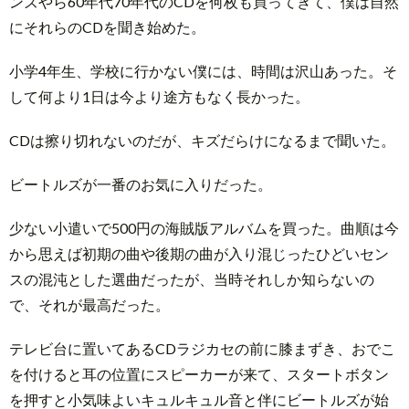
ンズやら60年代70年代のCDを何枚も買ってきて、僕は自然
にそれらのCDを聞き始めた。
小学4年生、学校に行かない僕には、時間は沢山あった。そ
して何より1日は今より途方もなく長かった。
CDは擦り切れないのだが、キズだらけになるまで聞いた。
ビートルズが一番のお気に入りだった。
少ない小遣いで500円の海賊版アルバムを買った。曲順は今
から思えば初期の曲や後期の曲が入り混じったひどいセン
スの混沌とした選曲だったが、当時それしか知らないの
で、それが最高だった。
テレビ台に置いてあるCDラジカセの前に膝まずき、おでこ
を付けると耳の位置にスピーカーが来て、スタートボタン
を押すと小気味よいキュルキュル音と伴にビートルズが始