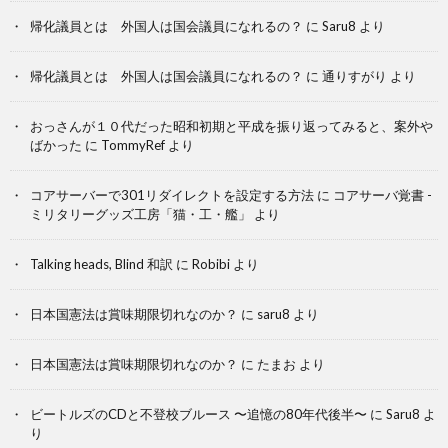
帰化議員とは 外国人は国会議員になれるの？
に
Saru8
より
帰化議員とは 外国人は国会議員になれるの？
に
通りすがり
より
おっさんが１０代だった昭和初期と平成を振り返ってみると、案外や
ばかった
に
TommyRef
より
コアサーバーで301リダイレクトを設定する方法
に
コアサーバ覚書 -
ミリタリーグッズ工房「猫・工・艦」
より
Talking heads, Blind 和訳
に
Robibi
より
日本国憲法は賞味期限切れなのか？
に
saru8
より
日本国憲法は賞味期限切れなのか？
に
たまお
より
ビートルズのCDと不登校ブルース 〜追憶の80年代後半〜
に
Saru8
よ
り