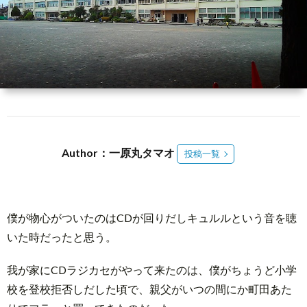
介
3
メ
ン
Abou
バ
Reed
Author：一原丸タマオ
投稿一覧
ー
Spac
登
僕が物心がついたのはCDが回りだしキュルルという音を聴
いた時だったと思う。
録
我が家にCDラジカセがやって来たのは、僕がちょうど小学
校を登校拒否しだした頃で、親父がいつの間にか町田あた