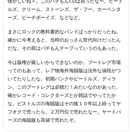
懐かしいね＝。このパチもんCDは買ったなー。ビート
ルズ、クリーム、ストーンズ、ザ・フー、カーペンタ
ーズ、ビーチボーイズ、などなど。
まさにロックの教科書的なバンドばっかりだったね。
確かに今考えると、当時のおっさん世代向けだったん
だな。その前はパチもんテープっていうのもあった。
今は版権が厳しいからできないのか。ブートレグ市場
ってのもあって、レア物海外海賊版は法外な値段がつ
いてたりしたな。初期パンクやビートルズ、ディラ
ン。このブートレグは必聴だ！みたいなのがあった、
確かレコード・コレクターズとか雑誌でやってたか
な。ピストルズの海賊版はその後１０年以上経ってヤ
フオクで売ったら、２万円位で売れたなー。ヤードバ
ーズの海賊版も高値で売れたぞ。