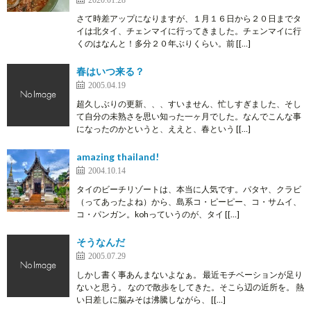
さて時差アップになりますが、１月１６日から２０日までタ
イは北タイ、チェンマイに行ってきました。チェンマイに行
くのはなんと！多分２０年ぶりくらい。前 [[…]
春はいつ来る？
2005.04.19
超久しぶりの更新、、、すいません、忙しすぎました、そし
て自分の未熟さを思い知った一ヶ月でした。なんでこんな事
になったのかというと、ええと、春という [[…]
amazing thailand!
2004.10.14
タイのビーチリゾートは、本当に人気です。パタヤ、クラビ
（ってあったよね）から、島系コ・ピーピー、コ・サムイ、
コ・パンガン。kohっていうのが、タイ [[…]
そうなんだ
2005.07.29
しかし書く事あんまないよなぁ。 最近モチベーションが足り
ないと思う。 なので散歩をしてきた。そこら辺の近所を。 熱
い日差しに脳みそは沸騰しながら、 [[…]