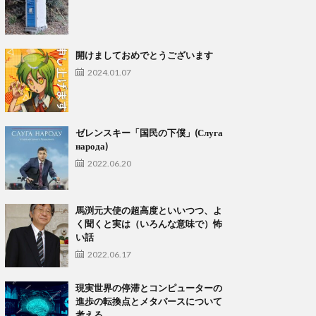
開けましておめでとうございます
2024.01.07
ゼレンスキー「国民の下僕」(Слуга
народа)
2022.06.20
馬渕元大使の超高度といいつつ、よ
く聞くと実は（いろんな意味で）怖
い話
2022.06.17
現実世界の停滞とコンピューターの
進歩の転換点とメタバースについて
考える