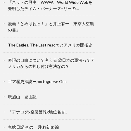
「ネットの歴史」WWW、World Wide Webを
発明したティム・バーナーズ=リーの…
漫画「とめはねっ！」と井上有一「東京大空襲
の書」
The Eagles, The Last resort とアメリカ開拓史
表現の自由について考える ②日本の憲法ってア
メリカからの押し付け憲法なの？
ゴア歴史探訪ーportuguese Goa
峨眉山 登山記
「アナログx空襲警報x地位名誉」
鬼嫁日記 その一 馴れ初め編