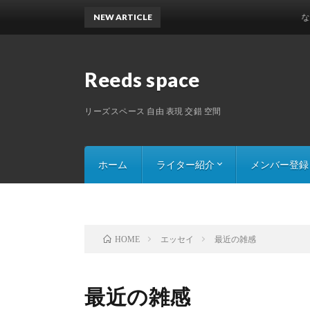
NEW ARTICLE
なんでも
Reeds space
リーズスペース 自由 表現 交錯 空間
ホーム
ライター紹介
メンバー登録
Saru8の記事一覧
Mr.ペイシェントの記事一覧
一原丸タマオの記事一覧
カレリーナの記事一覧
311031の記事一覧
エッセイ
最近の雑感
HOME
最近の雑感