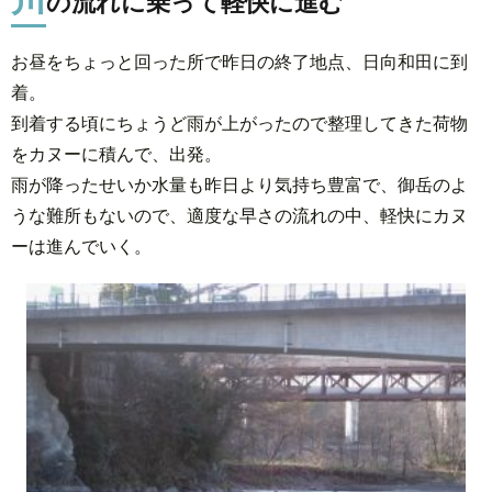
の流れに乗って軽快に進む
と
寒々
お昼をちょっと回った所で昨日の終了地点、日向和田に到
しい
着。
河原
到着する頃にちょうど雨が上がったので整理してきた荷物
4.
をカヌーに積んで、出発。
葦
雨が降ったせいか水量も昨日より気持ち豊富で、御岳のよ
の
原
うな難所もないので、適度な早さの流れの中、軽快にカヌ
で
ーは進んでいく。
お
じ
さ
ん
と
出
会
う
5.