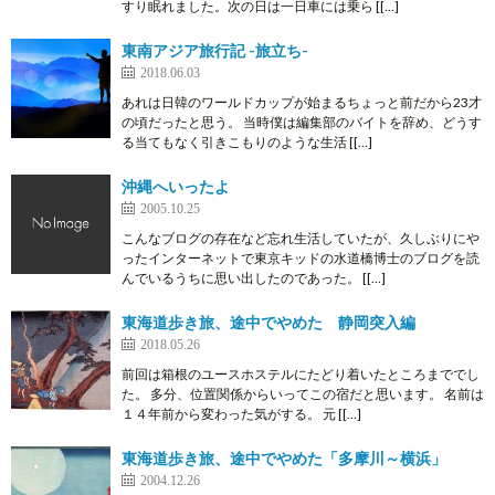
すり眠れました。次の日は一日車には乗ら [[…]
東南アジア旅行記 -旅立ち-
2018.06.03
あれは日韓のワールドカップが始まるちょっと前だから23才
の頃だったと思う。 当時僕は編集部のバイトを辞め、どうす
る当てもなく引きこもりのような生活 [[…]
沖縄へいったよ
2005.10.25
こんなブログの存在など忘れ生活していたが、久しぶりにや
ったインターネットで東京キッドの水道橋博士のブログを読
んでいるうちに思い出したのであった。 [[…]
東海道歩き旅、途中でやめた 静岡突入編
2018.05.26
前回は箱根のユースホステルにたどり着いたところまででし
た。 多分、位置関係からいってこの宿だと思います。 名前は
１４年前から変わった気がする。 元 [[…]
東海道歩き旅、途中でやめた「多摩川～横浜」
2004.12.26