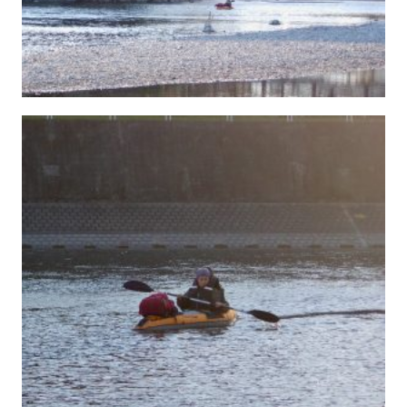
お
じ
さ
ん
に
託
さ
れ
た
こ
と
6.
コ
ン
ク
リ
ー
ト