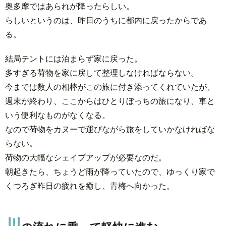
雨
奥多摩ではあられが降ったらしい。
らしいというのは、昨日のうちに都内に戻ったからであ
2.
川
る。
の
流
結局テントには泊まらず家に戻った。
れ
多すぎる荷物を家に戻して整理しなければならない。
に
今までは数人の相棒がこの旅に付き添ってくれていたが、
乗
週末が終わり、ここからはひとりぼっちの旅になり、車と
っ
いう便利なものがなくなる。
て
なので荷物をカヌーで運びながら旅をしていかなければな
軽
快
らない。
に
荷物の大幅なシェイプアップが必要なのだ。
進
朝起きたら、ちょうど雨が降っていたので、ゆっくり家で
む
くつろぎ昨日の疲れを癒し、青梅へ向かった。
3.
寒い
川
気温