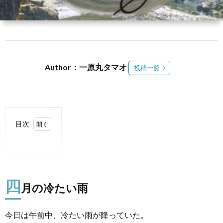
Author：一原丸タマオ
投稿一覧
目次
1.
四
月
の
四
月の冷たい雨
冷
た
い
今日は午前中、冷たい雨が降っていた。