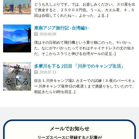
どうも久しぶりです。では、お楽しみください。 スロ屋を出
て換金すると、２５０００円也。う～ん、カエル君、４，５
回は合唱してくれたね～。よかった、よ [[…]
東南アジア旅行記 -台湾編1-
2018.06.09
僕はその日初めて飛行機という乗り物にのった。ヤバかっ
た。なにがヤバかったってそれはチャイナドレスの丈の短さ
だ。そこからスラリと伸びる台湾ガールの足 [[…]
多摩川を下る 2日目 「川井でのキャンプ生活」
2018.07.13
目次 1. 川井キャンプ場2. カヌーでの試練！3. 夜のバーベキュ
ー 川井キャンプ場 昨日の夜遅くまで酒盛りをしていたので、
朝起きたら11時を回 [[…]
メールでお知らせ
リーズスペースに登録すると記事が