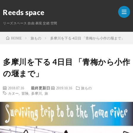
Reeds space
リーズスペース 自由 表現 交錯 空間
旅もの
多摩川を下る 4日目 「青梅から小作の堰まで」
HOME
ホ
多摩川を下る 4日目 「青梅から小作
ー
ラ
の堰まで」
ム
イ
S
最終更新日
2018.07.16
2019.10.16
旅もの
タ
カヌー
,
冒険
,
多摩川
,
旅
ー
紹