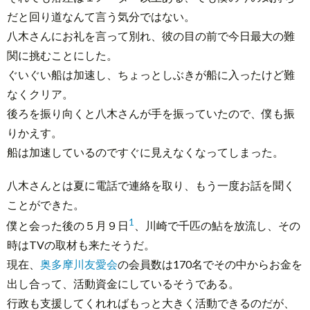
だと回り道なんて言う気分ではない。
八木さんにお礼を言って別れ、彼の目の前で今日最大の難
関に挑むことにした。
ぐいぐい船は加速し、ちょっとしぶきが船に入ったけど難
なくクリア。
後ろを振り向くと八木さんが手を振っていたので、僕も振
りかえす。
船は加速しているのですぐに見えなくなってしまった。
八木さんとは夏に電話で連絡を取り、もう一度お話を聞く
ことができた。
1
僕と会った後の５月９日
、川崎で千匹の鮎を放流し、その
時はTVの取材も来たそうだ。
現在、
奥多摩川友愛会
の会員数は170名でその中からお金を
出し合って、活動資金にしているそうである。
行政も支援してくれればもっと大きく活動できるのだが、