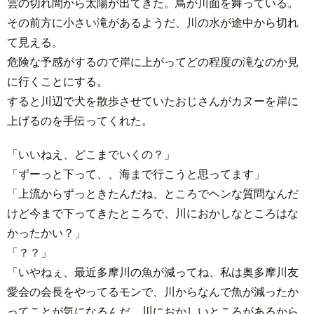
雲の切れ間から太陽が出てきた。鳥が川面を舞っている。
その前方に小さい滝があるようだ、川の水が途中から切れ
て見える。
危険な予感がするので岸に上がってどの程度の滝なのか見
に行くことにする。
すると川辺で犬を散歩させていたおじさんがカヌーを岸に
上げるのを手伝ってくれた。
「いいねえ、どこまでいくの？」
「ずーっと下って、、海まで行こうと思ってます」
「上流からずっときたんだね、ところでヘンな質問なんだ
けど今まで下ってきたところで、川におかしなところはな
かったかい？」
「？？」
「いやねぇ、最近多摩川の魚が減ってね、私は奥多摩川友
愛会の会長をやってるモンで、川からなんで魚が減ったか
ってことが気になるんだ。川におかしいところがあるから