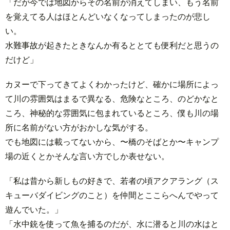
「だが今では地図からその名前が消えてしまい、もう名前
を覚えてる人はほとんどいなくなってしまったのが悲し
い。
水難事故が起きたときなんか有るととても便利だと思うの
だけど」
カヌーで下ってきてよくわかったけど、確かに場所によっ
て川の雰囲気はまるで異なる、危険なところ、のどかなと
ころ、神秘的な雰囲気に包まれているところ、僕も川の場
所に名前がない方がおかしな気がする。
でも地図には載ってないから、〜橋のそばとか〜キャンプ
場の近くとかそんな言い方でしか表せない。
「私は昔から新しもの好きで、若者の頃アクアラング（ス
キューバダイビングのこと）を仲間とここらへんでやって
遊んでいた。」
「水中銃を使って魚を捕るのだが、水に潜ると川の水はと