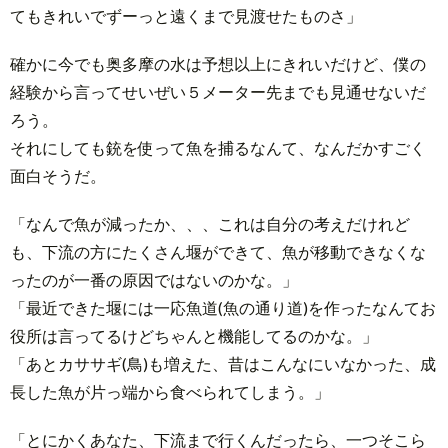
てもきれいでずーっと遠くまで見渡せたものさ」
確かに今でも奥多摩の水は予想以上にきれいだけど、僕の
経験から言ってせいぜい５メーター先までも見通せないだ
ろう。
それにしても銃を使って魚を捕るなんて、なんだかすごく
面白そうだ。
「なんで魚が減ったか、、、これは自分の考えだけれど
も、下流の方にたくさん堰ができて、魚が移動できなくな
ったのが一番の原因ではないのかな。」
「最近できた堰には一応魚道(魚の通り道)を作ったなんてお
役所は言ってるけどちゃんと機能してるのかな。」
「あとカササギ(鳥)も増えた、昔はこんなにいなかった、成
長した魚が片っ端から食べられてしまう。」
「とにかくあなた、下流まで行くんだったら、一つそこら