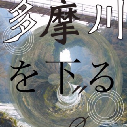
介
3
メ
ン
Abou
バ
Reed
ー
Spac
登
録