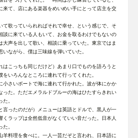
に来て、店にある楽器をめいめい手にとって店主を交
いて歌っていられればそれで幸せ、という感じで、そ
相談に来ている人もいて、お金を取るわけでもないの
は大声を出して歌い、相談に乗っていた。東京ではま
思いながら、僕は三味線を弾いていた。
れはこっちも同じだけど）あまり口でものを語ろうと
僕をいろんなところに連れて行ってくれた。
に小さいボートで海に連れて行かれた。波が体にかか
なった。ただエメラルドブルーの海はひたすらきれい
った。
と言ったのだが）メニューは英語とドルで、黒人が一
響くラップは全然低音がなくていい音だった。日本人
った。
山羊料理を食べに。一人一芸だぞと言われ、日本語に