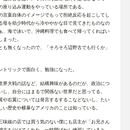
の座り込み運動をやっている場所である。
の言葉自体のイメージでもって拒絶反応を起こしてし
る母を幼少時代から冷ややかな目で見てきたものなの
ぁ、海で泳いで、沖縄料理でも食べて帰ってくればい
しまった。
とも無くなったので、「そろそろ辺野古でも行くか」
。
ントリックで面白く、勉強になった。
世界大戦の話など、結構興味があるのだが、政治につ
いし、自分にはまるで関係ない世界だと思ってる。
翼や右翼については発言するするこなどないし、たい
しい歴史や横暴なアメリカのことは知っている。
三味線の店では買う気のない僕にも店主が「お兄さん
稽古をつけてくれた。一時間ばかし練習していると、