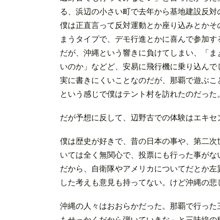
る、浜辺の小さい町で去年から基地建設反対
僕は正直言って反対運動とか座り込みとかそ
まうタイプで、デモ行進とかに喜んで参加す
だが、沖縄という響きに負けてしまい、「ま
いのか」などど、安易に飛行機に乗り込んで
実に書きにくいことなのだが、那覇で遊ぶこ
という感じで僕はテント村を訪れたのだった
だが予想に反して、辺野古での体験はエキセ
僕は歴史が好きで、昔の日本の事や、第二次
いては全く無関心で、投票にも行った事がな
だから、自衛隊やアメリカについてだとか左
した考えも意見も持ってない。けど沖縄の悲
沖縄の人々はおおらかだった。那覇で行った
もせっかくだから弾いていきな」と三味線の