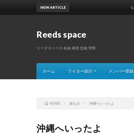
NEW ARTICLE
なんでも
Reeds space
リーズスペース 自由 表現 交錯 空間
ホーム
ライター紹介
メンバー登録
Saru8の記事一覧
Mr.ペイシェントの記事一覧
一原丸タマオの記事一覧
カレリーナの記事一覧
311031の記事一覧
旅もの
沖縄へいったよ
HOME
沖縄へいったよ