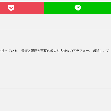
を持っている。 音楽と漫画が三度の飯より大好物のアラフォー。 超詳しいプ