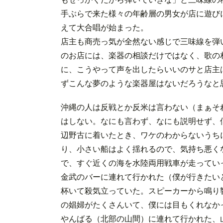
手ぶらで来た様々の年齢層の男女が店に遊び
えて大合唱が始まった。
店主も商売っ気が全然ない感じで三味線を弾
のお店には、楽器の相談だけではなく、歌の
に、こうやって声を出したらいいのサと店主
ずこんな夢のような楽器屋はないだろうなと
沖縄の人は反戦とか反米は言わない（まぁそ
はしない。なにも言わず、なにも説明せず、
辺野古に着いたとき、ワケのわからないうち
り、小さい船はよく揺れるので、気持ち悪く
で、すぐ近くの海を水陸両用戦車が走ってい
金武のバーに連れて行かれた（僕が行きたい
杯いて殺気立っていた。スピーカーから鳴り
の娼婦がたくさんいて、僕には目もくれなか
やんばる（北部の山間）に連れて行かれた、