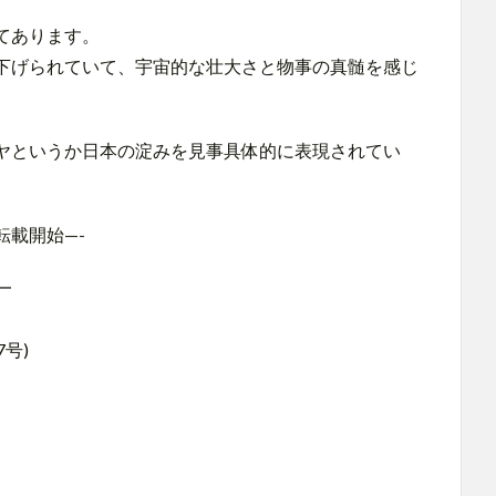
てあります。
下げられていて、宇宙的な壮大さと物事の真髄を感じ
ヤというか日本の淀みを見事具体的に表現されてい
。
-転載開始—-
━
号)