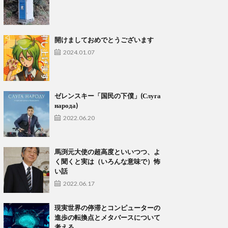
開けましておめでとうございます
2024.01.07
ゼレンスキー「国民の下僕」(Слуга
народа)
2022.06.20
馬渕元大使の超高度といいつつ、よ
く聞くと実は（いろんな意味で）怖
い話
2022.06.17
現実世界の停滞とコンピューターの
進歩の転換点とメタバースについて
考える