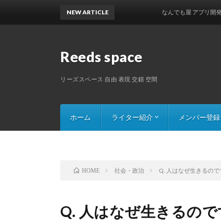
NEW ARTICLE
なんでも屋 アプリ開発の巻
Reeds space
リーズスペース 自由 表現 交錯 空間
ホーム
ライター紹介
メンバー登録
Saru8の記事一覧
Mr.ペイシェントの記事一覧
一原丸タマオの記事一覧
カレリーナの記事一覧
311031の記事一覧
社会・政治
Q. 人はなぜ生きるの
HOME
Q. 人はなぜ生きるの