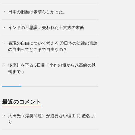
日本の旧暦は素晴らしかった。
インドの不思議：失われた十支族の末裔
表現の自由について考える ①日本の法律の言論
の自由ってどこまで自由なの？
多摩川を下る 5日目「小作の堰から八高線の鉄
橋まで 」
最近のコメント
大田光（爆笑問題）が必要ない理由
に
匿名
よ
り