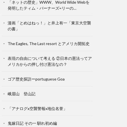
「ネットの歴史」WWW、World Wide Webを
発明したティム・バーナーズ=リーの…
漫画「とめはねっ！」と井上有一「東京大空襲
の書」
The Eagles, The Last resort とアメリカ開拓史
表現の自由について考える ②日本の憲法ってア
メリカからの押し付け憲法なの？
ゴア歴史探訪ーportuguese Goa
峨眉山 登山記
「アナログx空襲警報x地位名誉」
鬼嫁日記 その一 馴れ初め編