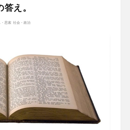
の答え。
ス・思索
社会・政治