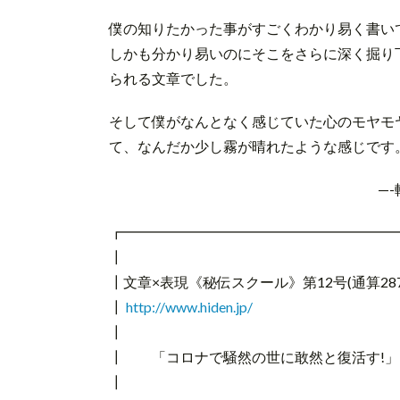
僕の知りたかった事がすごくわかり易く書い
しかも分かり易いのにそこをさらに深く掘り
られる文章でした。
そして僕がなんとなく感じていた心のモヤモ
て、なんだか少し霧が晴れたような感じです
—
┏━━━━━━━━━━━━━━━━━━━
┃
┃文章×表現《秘伝スクール》第12号(通算287
┃
http://www.hiden.jp/
┃
┃ 「コロナで騒然の世に敢然と復活す!」
┃