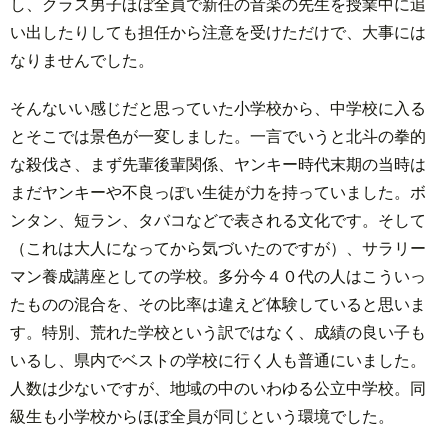
し、クラス男子ほぼ全員で新任の音楽の先生を授業中に追
い出したりしても担任から注意を受けただけで、大事には
なりませんでした。
そんないい感じだと思っていた小学校から、中学校に入る
とそこでは景色が一変しました。一言でいうと北斗の拳的
な殺伐さ、まず先輩後輩関係、ヤンキー時代末期の当時は
まだヤンキーや不良っぽい生徒が力を持っていました。ボ
ンタン、短ラン、タバコなどで表される文化です。そして
（これは大人になってから気づいたのですが）、サラリー
マン養成講座としての学校。多分今４０代の人はこういっ
たものの混合を、その比率は違えど体験していると思いま
す。特別、荒れた学校という訳ではなく、成績の良い子も
いるし、県内でベストの学校に行く人も普通にいました。
人数は少ないですが、地域の中のいわゆる公立中学校。同
級生も小学校からほぼ全員が同じという環境でした。