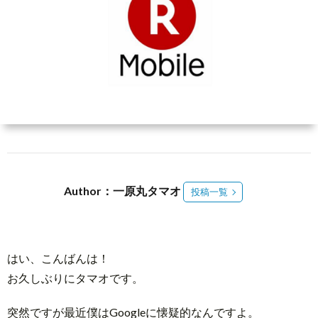
介
3
メ
ン
Abou
バ
Reed
ー
Spac
Author：一原丸タマオ
投稿一覧
登
録
はい、こんばんは！
お久しぶりにタマオです。
突然ですが最近僕はGoogleに懐疑的なんですよ。