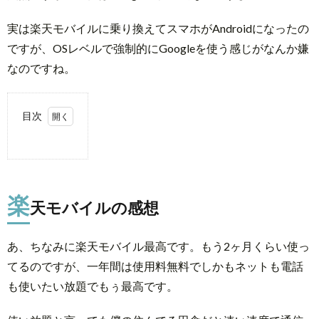
実は楽天モバイルに乗り換えてスマホがAndroidになったの
ですが、OSレベルで強制的にGoogleを使う感じがなんか嫌
なのですね。
目次
1.
楽
天
モ
楽
天モバイルの感想
バ
イ
ル
あ、ちなみに楽天モバイル最高です。もう2ヶ月くらい使っ
の
てるのですが、一年間は使用料無料でしかもネットも電話
感
も使いたい放題でもぅ最高です。
想