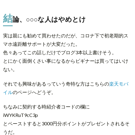
結
論、○○○な人はやめとけ
実は親にも勧めて買わせたのだが、コロナ下で初老期的ス
マホ遠距離サポートが大変だった。
色々あってこの話しだけでブログ3本以上書けそう。
とにかく面倒くさい事になるからビギナーは買ってはいけ
ない。
それでも興味があるっていう奇特な方はこちらの
楽天モバ
イル
のページへどうぞ。
ちなみに契約する時紹介者コードの欄に
iWYKRuT9cC3p
とペーストすると3000円分ポイントがプレゼントされるそ
うだ。