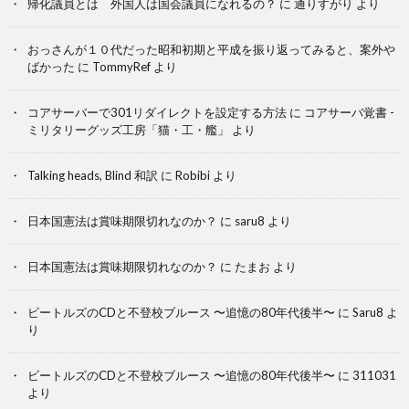
帰化議員とは 外国人は国会議員になれるの？
に
通りすがり
より
おっさんが１０代だった昭和初期と平成を振り返ってみると、案外や
ばかった
に
TommyRef
より
コアサーバーで301リダイレクトを設定する方法
に
コアサーバ覚書 -
ミリタリーグッズ工房「猫・工・艦」
より
Talking heads, Blind 和訳
に
Robibi
より
日本国憲法は賞味期限切れなのか？
に
saru8
より
日本国憲法は賞味期限切れなのか？
に
たまお
より
ビートルズのCDと不登校ブルース 〜追憶の80年代後半〜
に
Saru8
よ
り
ビートルズのCDと不登校ブルース 〜追憶の80年代後半〜
に
311031
より