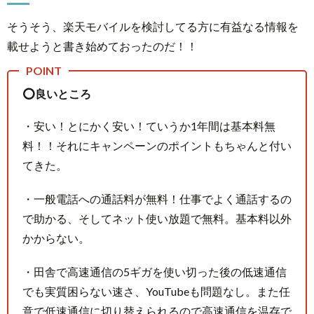
論、
○○○
そうそう、楽天モバイルを検討してる方に有益なる情報を
な人
載せようと書き始めておったのだ！！
はや
めと
け
⭕良いところ
5.
・安い！とにかく安い！ていうか1年間は基本料無
Android
料！！それにキャンペーンのポイントもちゃんと付い
に乗り
てきた。
換え
て…
・一般電話への通話料が無料！仕事でよく通話するの
6.
で助かる、そしてネット使い放題で無料。基本料以外
Google
かからない。
ってど
うな
・田舎で高速通信の5ギガを使い切った後の低速通信
の？
でも実質困らない速さ、YouTubeも問題なし。また任
7.
意で低速通信に切り替えられるので高速通信を温存で