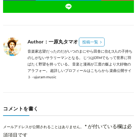
Author：一原丸タマオ
投稿一覧
音楽家志望だったのだがいつのまにやら田舎に住む3人の子持ち
のしがないサラリーマンとなる。 じつはDTMでもって世界に羽
ばたく野望を持っている。 音楽と漫画が三度の飯より大好物の
アラフォー。 超詳しいプロフィールは
こちらから
楽曲公開サイ
ト -
ujuram music
コメントを書く
*
が付いている欄は必
メールアドレスが公開されることはありません。
須項目です