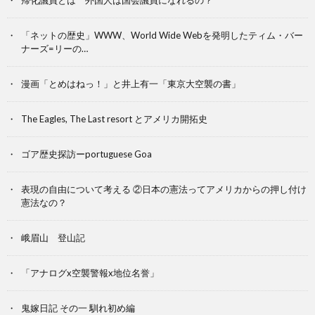
帰化議員とは 外国人は国会議員になれるの？
「ネットの歴史」WWW、World Wide Webを発明したティム・バー
ナーズ=リーの…
漫画「とめはねっ！」と井上有一「東京大空襲の書」
The Eagles, The Last resort とアメリカ開拓史
ゴア歴史探訪ーportuguese Goa
表現の自由について考える ②日本の憲法ってアメリカからの押し付け
憲法なの？
峨眉山 登山記
「アナログx空襲警報x地位名誉」
鬼嫁日記 その一 馴れ初め編