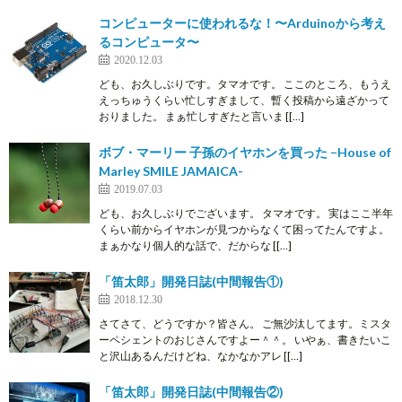
コンピューターに使われるな！〜Arduinoから考え
るコンピュータ〜
2020.12.03
ども、お久しぶりです。タマオです。 ここのところ、もうえ
えっちゅうくらい忙しすぎまして、暫く投稿から遠ざかって
おりました。 まぁ忙しすぎたと言いま [[…]
ボブ・マーリー 子孫のイヤホンを買った −House of
Marley SMILE JAMAICA-
2019.07.03
ども、お久しぶりでございます。 タマオです。 実はここ半年
くらい前からイヤホンが見つからなくて困ってたんですよ。
まぁかなり個人的な話で、だからな [[…]
「笛太郎」開発日誌(中間報告①)
2018.12.30
さてさて、どうですか？皆さん。 ご無沙汰してます。ミスタ
ーペシェントのおじさんですよー＾＾。 いやぁ、書きたいこ
と沢山あるんだけどね、なかなかアレ [[…]
「笛太郎」開発日誌(中間報告②)