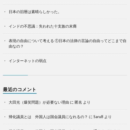
日本の旧暦は素晴らしかった。
インドの不思議：失われた十支族の末裔
表現の自由について考える ①日本の法律の言論の自由ってどこまで自
由なの？
インターネットの弱点
最近のコメント
大田光（爆笑問題）が必要ない理由
に
匿名
より
帰化議員とは 外国人は国会議員になれるの？
に
Saru8
より