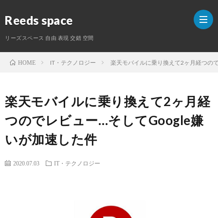
Reeds space
リーズスペース 自由 表現 交錯 空間
IT・テクノロジー
楽天モバイルに乗り換えて2ヶ月経つのでレ
HOME
ホ
楽天モバイルに乗り換えて2ヶ月経
ー
ラ
つのでレビュー…そしてGoogle嫌
ム
イ
S
いが加速した件
タ
2020.07.03
IT・テクノロジー
ー
紹