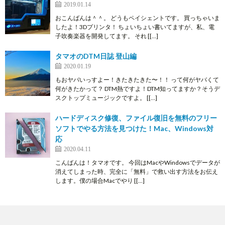
2019.01.14
おこんばんは＾＾。 どうもペイシェントです。 買っちゃいま
したよ！3Dプリンタ！ ちょいちょい書いてますが、私、電
子吹奏楽器を開発してます。 それ [[…]
タマオのDTM日誌 登山編
2020.01.19
もおヤバいっすよー！きたきたきた〜！！ って何がヤバくて
何がきたかって？ DTM熱ですよ！DTM知ってますか？そうデ
スクトップミュージックですよ。 [[…]
ハードディスク修復、ファイル復旧を無料のフリー
ソフトでやる方法を見つけた！Mac、Windows対
応
2020.04.11
こんばんは！タマオです。 今回はMacやWindowsでデータが
消えてしまった時、完全に「無料」で救い出す方法をお伝え
します。僕の場合Macでやり [[…]