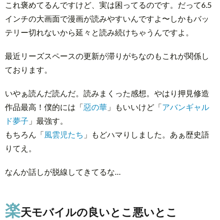
これ褒めてるんですけど、実は困ってるのです。だって6.5
こ
インチの大画面で漫画が読みやすいんですよ〜しかもバッ
悪
テリー切れないから延々と読み続けちゃうんですよ。
い
と
最近リーズスペースの更新が滞りがちなのもこれが関係し
こ
ております。
3.0.1.
⭕良
いやぁ読んだ読んだ。読みまくった感想。やはり押見修造
いと
作品最高！僕的には「
惡の華
」もいいけど「
アバンギャル
ころ
ド夢子
」最強す。
もちろん「
風雲児たち
」もどハマりしました。あぁ歴史語
3.0.2.
❌悪い
りてえ。
とこ
ろ
なんか話しが脱線してきてるな…
4.
楽
天モバイルの良いとこ悪いとこ
結