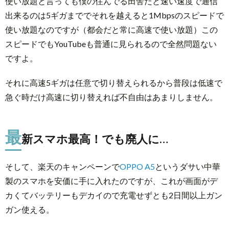
使い放題と言っても僕の住んでる田舎だと速い速度で通信
2.
最新
出来るのは5ギガまででそれを越えると1Mbpsのスピードで
スマ
使い放題なのですが（都会だと常に高速で使い放題）この
ホ最
スピードでもYouTubeも普通に見られるので全然問題ない
高！
ですよ。
でも
廃人
それに高速5ギガは任意で切り替えられるから普段は低速で
に…
急ぐ時だけ高速に切り替えれば不自由はあまりしません。
3.
楽
天
最
新スマホ最高！でも廃人に…
モ
バ
そして、楽天のキャンペーンで
OPPO A5
というダサい中華
イ
ル
製のスマホを安価に手に入れたのですが、これが画面がデ
の
カくてバッテリーもデカイので充電せずとも2日間以上ガン
良
ガン使える。
い
と