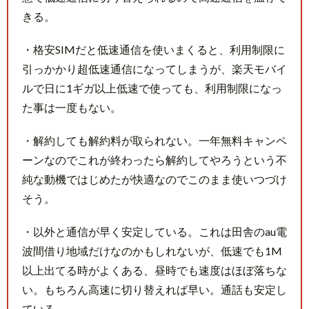
つ
きる。
い
で
・格安SIMだと低速通信を使いまくると、利用制限に
に
引っかかり超低速通信になってしまうが、楽天モバイ
ヤ
ルで日に1ギガ以上低速で使っても、利用制限になっ
バ
い
た事は一度もない。
シ
ン
・解約しても解約料が取られない。一年無料キャンペ
セ
ーンなのでこれが終わったら解約してやろうという不
を…
純な動機ではじめたが快適なのでこのまま使いつづけ
そう。
・以外と通信が早く安定している。これは田舎のau電
波間借り地域だけなのかもしれないが、低速でも1M
以上出てる時がよくある、昼時でも速度はほぼ落ちな
い。もちろん高速に切り替えれば早い。通話も安定し
ている。