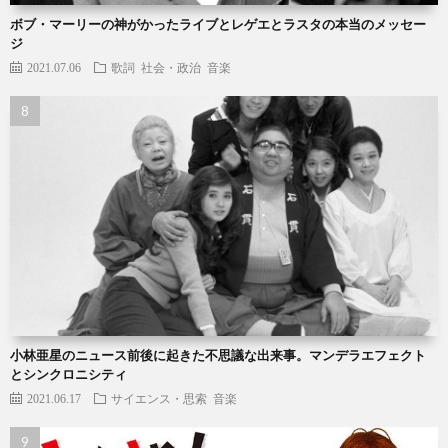
ボブ・マーリーの神がかったライブとレゲエとラスタの本当のメッセー
ジ
2021.07.06
歌詞
社会・政治
音楽
小林亜星のニュース前後に起きた不思議な出来事。マンデラエフェクト
とシンクロニシティ
2021.06.17
サイエンス・思索
音楽