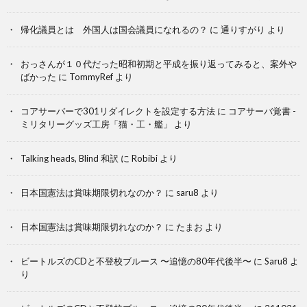
帰化議員とは 外国人は国会議員になれるの？
に
通りすがり
より
おっさんが１０代だった昭和初期と平成を振り返ってみると、案外や
ばかった
に
TommyRef
より
コアサーバーで301リダイレクトを設定する方法
に
コアサーバ覚書 -
ミリタリーグッズ工房「猫・工・艦」
より
Talking heads, Blind 和訳
に
Robibi
より
日本国憲法は賞味期限切れなのか？
に
saru8
より
日本国憲法は賞味期限切れなのか？
に
たまお
より
ビートルズのCDと不登校ブルース 〜追憶の80年代後半〜
に
Saru8
よ
り