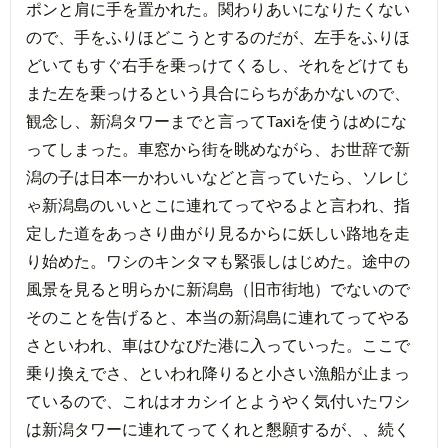
ポンと肩に手を置かれた。関わりあいになりたくない
ので、手をふりほどこうとするのだが、左手をふりほ
どいてもすぐ右手を乗っけてくるし、それをどけても
また左を乗っけるという具合にらちがあかないので、
観念し、新潟タワーまでと言ってTaxiを使うはめにな
ってしまった。車窓から街を眺めながら、お世辞で新
潟の子は日本一かわいいなどと言っていたら、ソレじ
ゃ新潟島のいいとこに連れてってやるよと言われ、指
定した道をあっさり曲がり見るからに妖しい路地を走
り始めた。ワシのキンタマも緊張しはじめた。途中の
風景を見ると明らかに新潟島（旧市街地）でないので
そのことを告げると、本当の新潟島に連れてってやる
さといわれ、車はひなびた港に入っていった。ここで
乗り換えでさ、といわれ降りると小さい漁船が止まっ
ているので、これはオカシイとようやく気付いたワシ
は新潟タワーに連れてってくれと懇願するが、、続く