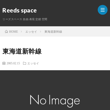
Reeds space
リーズスペース 自由 表現 交錯 空間
エッセイ
東海道新幹線
HOME
ホ
東海道新幹線
ー
ラ
ム
イ
S
2005.02.15
エッセイ
タ
ー
紹