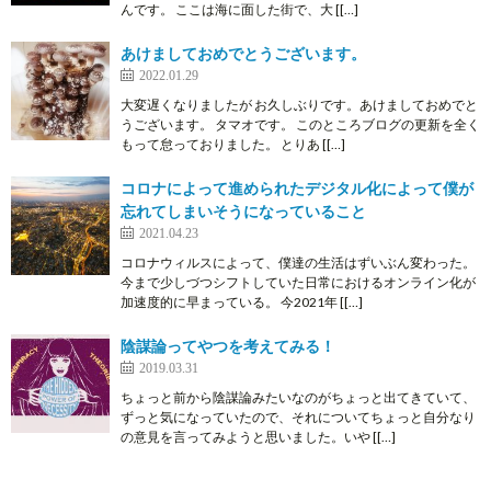
んです。 ここは海に面した街で、大 [[…]
あけましておめでとうございます。
2022.01.29
大変遅くなりましたが お久しぶりです。あけましておめでと
うございます。 タマオです。 このところブログの更新を全く
もって怠っておりました。 とりあ [[…]
コロナによって進められたデジタル化によって僕が
忘れてしまいそうになっていること
2021.04.23
コロナウィルスによって、僕達の生活はずいぶん変わった。
今まで少しづつシフトしていた日常におけるオンライン化が
加速度的に早まっている。 今2021年 [[…]
陰謀論ってやつを考えてみる！
2019.03.31
ちょっと前から陰謀論みたいなのがちょっと出てきていて、
ずっと気になっていたので、それについてちょっと自分なり
の意見を言ってみようと思いました。いや [[…]