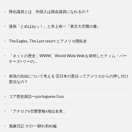
帰化議員とは 外国人は国会議員になれるの？
漫画「とめはねっ！」と井上有一「東京大空襲の書」
The Eagles, The Last resort とアメリカ開拓史
「ネットの歴史」WWW、World Wide Webを発明したティム・バー
ナーズ=リーの…
表現の自由について考える ②日本の憲法ってアメリカからの押し付け
憲法なの？
ゴア歴史探訪ーportuguese Goa
「アナログx空襲警報x地位名誉」
鬼嫁日記 その一 馴れ初め編