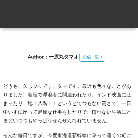
介
3
メ
ン
Abou
Author：一原丸タマオ
投稿一覧
バ
Reed
ー
Spac
どうも、久しぶりです、タマです。最近も色々なことがあ
登
りました、新宿で浮浪者に間違われたり、インド映画には
まったり、地上八階！！というとてつもない高さで、一日
録
中いすに座って退屈な仕事をしたりで、慣れない生活にと
まどいつつもやっぱりぜんぜんなれていません。
そんな毎日ですが、今度東海道新幹線に乗って遠くの町に