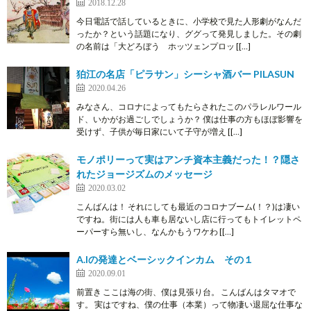
2018.12.28
今日電話で話しているときに、小学校で見た人形劇がなんだ
ったか？という話題になり、ググって発見しました。その劇
の名前は「大どろぼう ホッツェンプロッ [[…]
狛江の名店「ピラサン」シーシャ酒バー PILASUN
2020.04.26
みなさん、コロナによってもたらされたこのパラレルワール
ド、いかがお過ごしでしょうか？ 僕は仕事の方もほぼ影響を
受けず、子供が毎日家にいて子守が増え [[…]
モノポリーって実はアンチ資本主義だった！？隠さ
れたジョージズムのメッセージ
2020.03.02
こんばんは！ それにしても最近のコロナブーム(！？)は凄い
ですね。街には人も車も居ないし店に行ってもトイレットペ
ーパーすら無いし、なんかもうワケわ [[…]
A.Iの発達とベーシックインカム その１
2020.09.01
前置き ここは海の街、僕は見張り台。 こんばんはタマオで
す。 実はですね、僕の仕事（本業）って物凄い退屈な仕事な