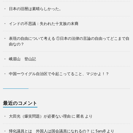
日本の旧暦は素晴らしかった。
インドの不思議：失われた十支族の末裔
表現の自由について考える ①日本の法律の言論の自由ってどこまで自
由なの？
峨眉山 登山記
中国ーウイグル自治区で今起こってること、マジかよ！？
最近のコメント
大田光（爆笑問題）が必要ない理由
に
匿名
より
帰化議員とは 外国人は国会議員になれるの？
に
Saru8
より