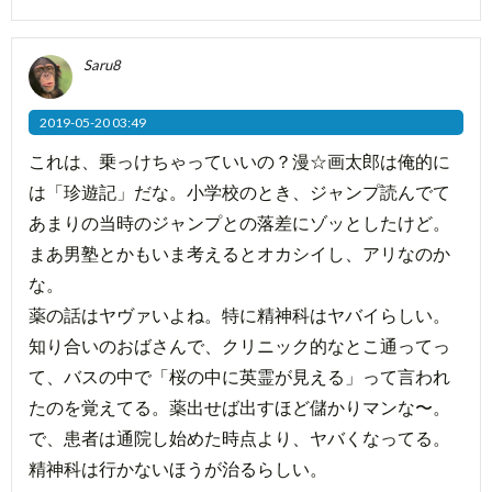
Saru8
2019-05-20 03:49
これは、乗っけちゃっていいの？漫☆画太郎は俺的に
は「珍遊記」だな。小学校のとき、ジャンプ読んでて
あまりの当時のジャンプとの落差にゾッとしたけど。
まあ男塾とかもいま考えるとオカシイし、アリなのか
な。
薬の話はヤヴァいよね。特に精神科はヤバイらしい。
知り合いのおばさんで、クリニック的なとこ通ってっ
て、バスの中で「桜の中に英霊が見える」って言われ
たのを覚えてる。薬出せば出すほど儲かりマンな〜。
で、患者は通院し始めた時点より、ヤバくなってる。
精神科は行かないほうが治るらしい。