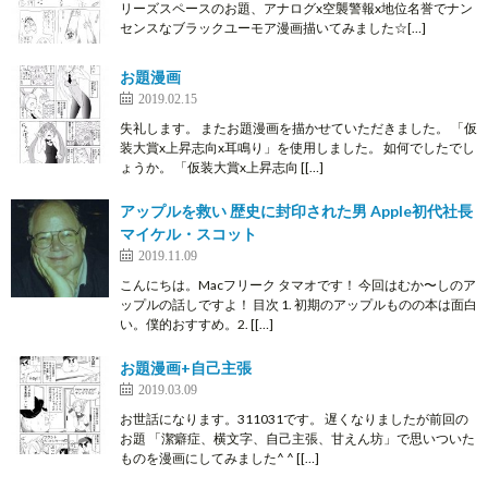
リーズスペースのお題、アナログx空襲警報x地位名誉でナン
センスなブラックユーモア漫画描いてみました☆[…]
お題漫画
2019.02.15
失礼します。 またお題漫画を描かせていただきました。 「仮
装大賞x上昇志向x耳鳴り」を使用しました。 如何でしたでし
ょうか。 「仮装大賞x上昇志向 [[…]
アップルを救い 歴史に封印された男 Apple初代社長
マイケル・スコット
2019.11.09
こんにちは。Macフリーク タマオです！ 今回はむか〜しのア
ップルの話しですよ！ 目次 1. 初期のアップルものの本は面白
い。僕的おすすめ。2. [[…]
お題漫画+自己主張
2019.03.09
お世話になります。311031です。 遅くなりましたが前回の
お題 「潔癖症、横文字、自己主張、甘えん坊」で思いついた
ものを漫画にしてみました^ ^ [[…]