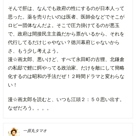
そんで肝は、なんでも政府の性にするのが日本人って
思った。薬を売りたいのは医者、医師会などでそこが
ロビー団体なんだよ。そこで圧力掛けてるのが悪玉
で、政府は間接民主主義だから票がいるから、それを
代行してるだけじゃやない？徳川幕府じゃないから
さ、もう少し考えよう。
漫☆画太郎、悪いけど、すべて永田町の古狸、北鎌倉
の私邸で鯉に餌やってる政治家、だけを敵にして簡略
化するのは昭和の手法だぜ！２時間ドラマと変わらな
い！
漫☆画太郎を読むと、いつも江頭２：５０思い出す。
なぜだろう。。。。
一原丸タマオ