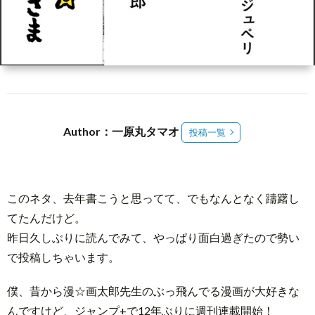
介
3
メ
ン
Abou
Author：一原丸タマオ
投稿一覧
バ
Reed
ー
Spac
このネタ、去年書こうと思ってて、でもなんとなく躊躇し
登
てたんだけど。
昨日久しぶりに読んでみて、やっぱり面白過ぎたので勢い
録
で投稿しちゃいます。
僕、昔から漫☆画太郎先生のぶっ飛んでる漫画が大好きな
んですけど、ジャンプ+で12年ぶりに週刊連載開始！