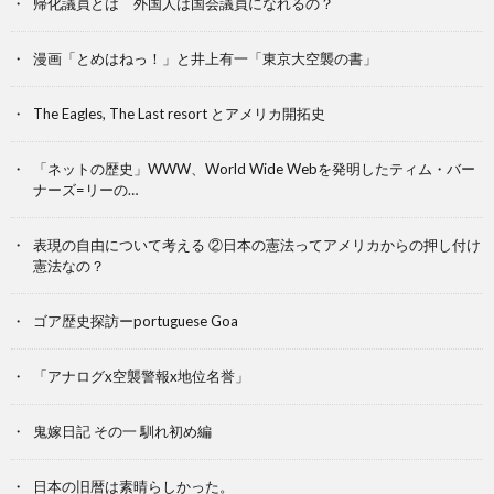
帰化議員とは 外国人は国会議員になれるの？
漫画「とめはねっ！」と井上有一「東京大空襲の書」
The Eagles, The Last resort とアメリカ開拓史
「ネットの歴史」WWW、World Wide Webを発明したティム・バー
ナーズ=リーの…
表現の自由について考える ②日本の憲法ってアメリカからの押し付け
憲法なの？
ゴア歴史探訪ーportuguese Goa
「アナログx空襲警報x地位名誉」
鬼嫁日記 その一 馴れ初め編
日本の旧暦は素晴らしかった。