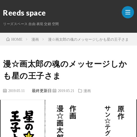
Reeds space
リーズスペース 自由 表現 交錯 空間
漫画
漫☆画太郎の魂のメッセージしかも星の王子さま
HOME
ホ
漫☆画太郎の魂のメッセージしか
ー
ラ
も星の王子さま
ム
イ
S
最終更新日
2019.05.11
2019.05.21
漫画
タ
ー
紹