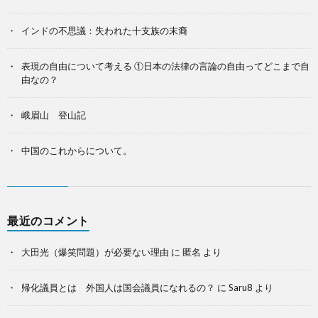
インドの不思議：失われた十支族の末裔
表現の自由について考える ①日本の法律の言論の自由ってどこまで自
由なの？
峨眉山 登山記
中国のこれからについて。
最近のコメント
大田光（爆笑問題）が必要ない理由
に
匿名
より
帰化議員とは 外国人は国会議員になれるの？
に
Saru8
より