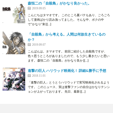
森恒二の「自殺島」がかなり良かった。
2019.09.05
こんにちはタマオです。 このところ夏バテもあり、ごろごろ
して漫画ばかり読み漁ってました。 そんな中、ボクの中
で”かなり”刺 [[…]
「自殺島」から考える。人間は何故生きているの
か？
2019.09.07
こんばんは。タマオです。 前回ご紹介した自殺島ですが、
色々思うところがありましたので、もう少し書きたいと思い
ます。 森恒二の「自殺島」がかなり良か [[…]
進撃の巨人 ハリウッド映画化！ 詳細&勝手に予想
2018.11.01
「進撃の巨人」とうとうハリウッドで実写映画化されるよう
です。 このニュース、実は進撃ファンの自分はかなりテンシ
ョンが上がっております。 先日、最新 [[…]