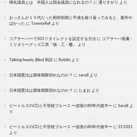
帰化議員とは 外国人は国会議員になれるの？
に
通りすがり
より
おっさんが１０代だった昭和初期と平成を振り返ってみると、案外や
ばかった
に
TommyRef
より
コアサーバーで301リダイレクトを設定する方法
に
コアサーバ覚書 -
ミリタリーグッズ工房「猫・工・艦」
より
Talking heads, Blind 和訳
に
Robibi
より
日本国憲法は賞味期限切れなのか？
に
saru8
より
日本国憲法は賞味期限切れなのか？
に
たまお
より
ビートルズのCDと不登校ブルース 〜追憶の80年代後半〜
に
Saru8
よ
り
ビートルズのCDと不登校ブルース 〜追憶の80年代後半〜
に
311031
より