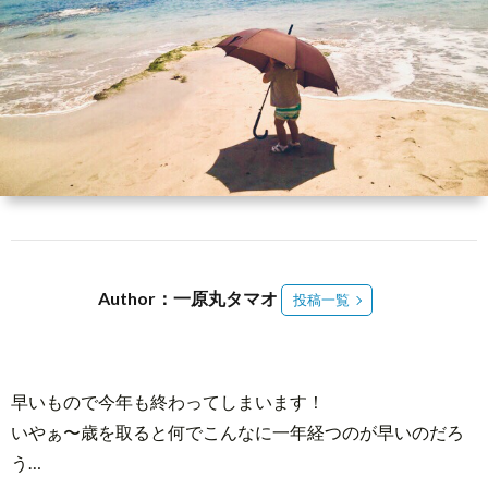
介
3
メ
ン
Abou
バ
Reed
ー
Spac
Author：一原丸タマオ
投稿一覧
登
録
早いもので今年も終わってしまいます！
いやぁ〜歳を取ると何でこんなに一年経つのが早いのだろ
う…