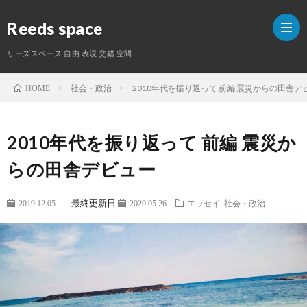
Reeds space
リーズスペース 自由 表現 交錯 空間
社会・政治
2010年代を振り返って 前編 震災からの田舎デ
HOME
ホ
2010年代を振り返って 前編 震災か
ー
ラ
らの田舎デビュー
ム
イ
S
最終更新日
2019.12.05
2020.05.26
エッセイ
社会・政治
タ
ー
紹