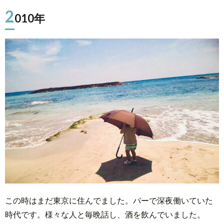
2
2.
010年
2011
年
3.
2012
年
4.
2013
年
この時はまだ東京に住んでました。バーで深夜働いていた
時代です。様々な人と毎晩話し、酒を飲んでいました。