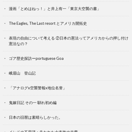
漫画「とめはねっ！」と井上有一「東京大空襲の書」
The Eagles, The Last resort とアメリカ開拓史
表現の自由について考える ②日本の憲法ってアメリカからの押し付け
憲法なの？
ゴア歴史探訪ーportuguese Goa
峨眉山 登山記
「アナログx空襲警報x地位名誉」
鬼嫁日記 その一 馴れ初め編
日本の旧暦は素晴らしかった。
インドの不思議：失われた十支族の末裔