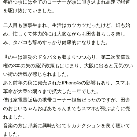
年経つ頃には全てのコーナーが頭に叩き込まれ高速で峠道
を駆け抜けていました。
二人目も無事生まれ、生活はカツカツだったけど、畑も始
め、忙しくて体力的には大変ながらも田舎暮らしを楽し
み、タバコも辞めすっかり健康的になりました。
世の中は震災のドタバタも収まりつつあり、第二次安倍政
権の3本の矢の経済政策もはじまり、大阪に出ると元気のい
い街の活気が感じられました。
あと前年の秋に発売されたiPhone4sの影響もあり、スマホ
革命が大衆の隅々まで拡大した一年でした。
僕は家電量販店の携帯コーナー担当だったのですが、田舎
のおじいちゃんおばあちゃんまでもスマホが飛ぶように売
れました。
音楽の方は邦楽に興味が出てサカナクションを良く聴いて
ました。