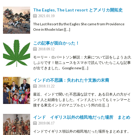
The Eagles, The Last resort とアメリカ開拓史
2021.01.19
The Last Resort By the Eagles She came from Providence
One in Rhode Islan [[…]
この記事が面白かった！
2018.09.12
モーリー・ロバートソン解説：大麻について話をしよう お久
しぶりです！朝ニュースをスマホで読んでいたらこんな記事
が出てきました。Google new [[…]
インドの不思議：失われた十支族の末裔
2018.11.22
最近、インドで聞いた不思議な話です。ある日本人の方がイ
ンド人と結婚をしました。インド人といってもミャンマーと
接する東北インドのマニプルという州の出 [[…]
インド イギリス以外の植民地だった場所 まとめ
2019.06.17
インドでイギリス領以外の植民地だった場所をまとめます。