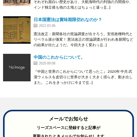
それぞれ面白い歴史があり、大航海時代の列強の力関係や、
インド独立後も他の土地とはちょっと違っ [[…]
日本国憲法は賞味期限切れなのか？
2022.05.06
憲法改正：新聞各社の世論調査が出そろう。安倍政権時代と
リベラル派が激変！ 憲法改正の世論調査が行われ各新聞など
の結果が出たようだ。今回大きく変わっ [[…]
中国のこれからについて。
2020.09.08
『中国と世界のこれからについて思ったこ』 2020年 中共 武
漢ウィルスを皮切りに世界が大きく大きく揺らぎ、動き出し
また。 これをきっかけに今まで [[…]
メールでお知らせ
リーズスペースに登録すると記事が
更新されたときメールでお知らせします