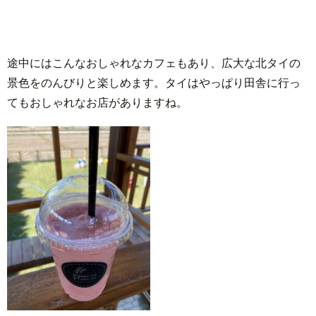
到着
2.2.
いよ
いよ
途中にはこんなおしゃれなカフェもあり、広大な北タイの
ミャ
景色をのんびりと楽しめます。タイはやっぱり田舎に行っ
ンマ
てもおしゃれなお店がありますね。
ー国
境
へ！
2.3.
タチ
レク
へ