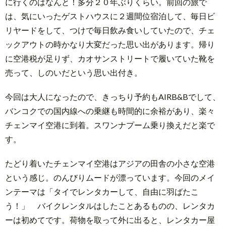
に行くのはなんと！多分２０年ぶりくらい。前回の旅で
は、気にいったゲストハウスに２週間位宿泊して、毎日ビ
リヤードをして、つけで毎日飲み食いしていたので、チェ
ックアウトの時かなり大変だった思い出があります。帰り
に空港税が足りず、カオサンストリートで履いていた靴を
売って、しのいだという思い出付き。
今回は大人になったので、きっちり予約もAIRB&Bでして、
バンコクでの国内線への乗継も時間的に余裕があり、楽々
チェンマイ空港に到着。スワンナプーム乗り換えだと楽で
す。
たどり着いたチェンマイ空港はアジアの田舎の小さな空港
という感じ。のんびりムードが漂っています。今回のメイ
ンテーマは「タイでレンタカーして、自由に羽ばたこ
う！」 バイクレンタルはしたことあるものの、レンタカ
ーは初めてです。荷物を取って外に出ると、レンタカー屋