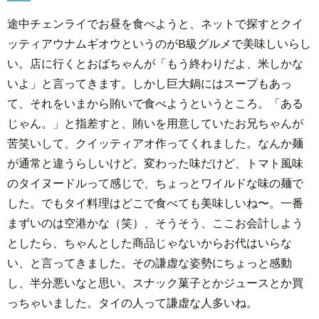
途中チェンライでお昼を食べようと、ネットで探すとクイ
ッティアウナムギオウというのがB級グルメで美味しいらし
い。店に行くとおばちゃんが「もう終わりだよ、米しかな
いよ」と言ってきます。しかし巨大鍋にはスープもあっ
て、それをいまから賄いで食べようというところ。「ある
じゃん。」と指差すと、賄いを用意していたお兄ちゃんが
苦笑いして、クイッティアオ作ってくれました。なんか麺
が通常と違うらしいけど。変わった味だけど、トマト風味
のタイヌードルって感じで、ちょっとワイルドな味の麺で
した。でもタイ料理はどこで食べても美味しいね〜。一番
まずいのは空港かな（笑）、そうそう、ここお会計しよう
としたら、ちゃんとした商品じゃないからお代はいらな
い、と言ってきました。その謙虚な姿勢にちょっと感動
し、半分悪いなと思い。スナック菓子とかジュースとか買
っちゃいました。タイの人って謙虚な人多いね。