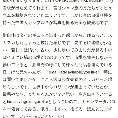
匂いが濃くなります。CITY OF GOLDEN TRIANGLEという
看板が出迎えてくれます。昔はシャン族の方たちがオピュ
ウムを栽培されていたエリアです。しかし今は自撮り棒を
持った中国人カップル？が写真を撮る完全な観光地です。
街自体はタイのギュッと詰まった感じから、ゆるっと、ス
カスカしたちょっと抜けた感じです。要するに建物が少な
い、若しくは汚い、古い。少し歩いてみましたが見るもの
はイミグレ脇の市場だけのようです。市場を物色しながら
歩いていると、弁当売の様にして様々な商品を運んでいる
怪しげな兄ちゃんが。「small lady avilable, you like?」噂に
は聞いてましたが、ここら辺は少女売春のメッカだった場
所らしいです。世界中からロリコンが集まっていたとか。
最悪やな〜、まだあるんかい？と思い、歩き出そうとする
とindian viagra, cigaretteとしつこいので、ミャンマータバコ
を一箱買ってみる。吸う。まずい。捨てる。ほんとにまず
いっす、いがらっぽいというか！