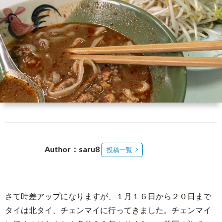
介
3
メ
ン
Abou
バ
Reed
ー
Spac
登
Author：saru8
投稿一覧
録
さて時差アップになりますが、１月１６日から２０日まで
タイは北タイ、チェンマイに行ってきました。チェンマイ