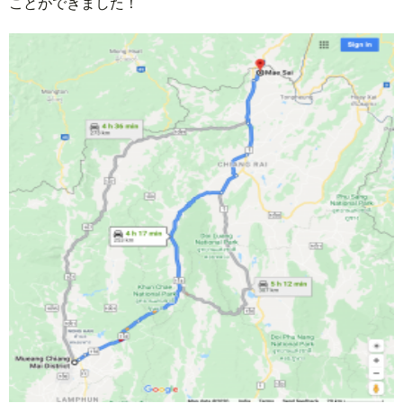
ことができました！
2.
ク
イ
ッ
テ
ィ
ア
ウ
ナ
ム
ギ
オ
ウ
2.1.
国境
の町
メー
サイ