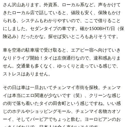
さん沢山あります。外資系、ローカル系など。声をかけて
きたローカル店で話していると、値段も安く、保険もかけ
られる、システムもわかりやすいので、ここで借りること
にしました。セダンタイプの車です。確か1500BHT/日（保
険込み）だったかな。探せば安いところもありそうです。
車を空港の駐車場で受け取ると、エアビー宿へ向けていき
なりドライブ開始！タイは左側通行なので、違和感ありま
せん。交通量も多くなく、ゆっくりと走っている感じで、
ストレスはありません。
その日は車は一旦おいてチェンマイ市街を探検。チェンマ
イは本当にエロ関連が少ないです（笑）、クリーンな感じ
の街で落ち着いたタイの田舎町という感じですね。いい感
じのホテルやショッピングモール、チェンマイ名物カオソ
ーイ、そしてバービアでちょっと飲む。ヨーロピアンのお
っさんばかりで、日本人は全く来ないそうです。