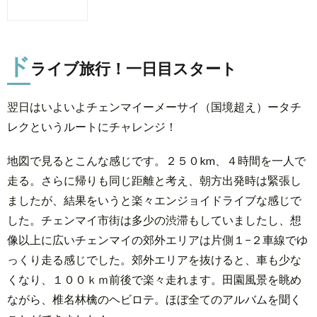
1.
1.1.
ドラ
ド
イブ
ライブ旅行！一日目スタート
旅
行！
翌日はいよいよチェンマイーメーサイ（国境超え）ータチ
一日
レクというルートにチャレンジ！
目ス
ター
地図で見るとこんな感じです。２５０km、４時間を一人で
ト
走る。さらに帰りも同じ距離と考え、朝方出発時は緊張し
1.2.
ましたが、結果をいうと楽々エンジョイドライブな感じで
チェ
した。チェンマイ市街は多少の渋滞もしていましたし、想
ンラ
像以上に広いチェンマイの郊外エリアは片側１−２車線でゆ
イで
昼ご
っくり走る感じでした。郊外エリアを抜けると、車も少な
はん
くなり、１００ｋｍ前後で楽々走れます。田園風景を眺め
ながら、椎名林檎のヘビロテ。ほぼ全てのアルバムを聞く