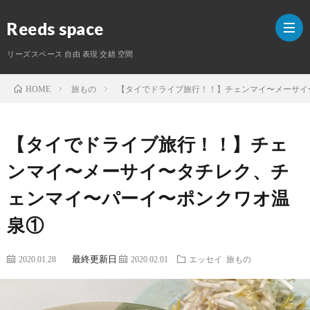
Reeds space
リーズスペース 自由 表現 交錯 空間
旅もの
【タイでドライブ旅行！！】チェンマイ〜メーサイ
HOME
ホ
【タイでドライブ旅行！！】チェ
ー
ラ
ンマイ〜メーサイ〜タチレク、チ
ム
イ
S
ェンマイ〜パーイ〜ポンクワオ温
タ
泉①
ー
最終更新日
2020.01.28
2020.02.01
エッセイ
旅もの
紹