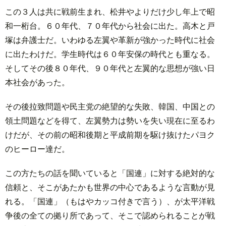
この３人は共に戦前生まれ、松井やよりだけ少し年上で昭
和一桁台。６０年代、７０年代から社会に出た。高木と戸
塚は弁護士だ。いわゆる左翼や革新が強かった時代に社会
に出たわけだ。学生時代は６０年安保の時代とも重なる。
そしてその後８０年代、９０年代と左翼的な思想が強い日
本社会があった。
その後拉致問題や民主党の絶望的な失敗、韓国、中国との
領土問題などを得て、左翼勢力は勢いを失い現在に至るわ
けだが、その前の昭和後期と平成前期を駆け抜けたパヨク
のヒーロー達だ。
この方たちの話を聞いていると「国連」に対する絶対的な
信頼と、そこがあたかも世界の中心であるような言動が見
れる。「国連」（もはやカッコ付きで言う）、が太平洋戦
争後の全ての拠り所であって、そこで認められることが戦