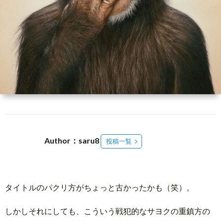
介
3
メ
ン
Abou
バ
Reed
ー
Spac
Author：saru8
投稿一覧
登
録
タイトルのパクリ方がちょっと古かったかも（笑）。
しかしそれにしても、こういう戦犯的なサヨクの重鎮方の