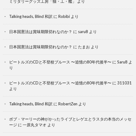
ミリタリーグッズ工房「猫・工・艦」
より
Talking heads, Blind 和訳
に
Robibi
より
日本国憲法は賞味期限切れなのか？
に
saru8
より
日本国憲法は賞味期限切れなのか？
に
たまお
より
ビートルズのCDと不登校ブルース 〜追憶の80年代後半〜
に
Saru8
よ
り
ビートルズのCDと不登校ブルース 〜追憶の80年代後半〜
に
311031
より
Talking heads, Blind 和訳
に
RobertZen
より
ボブ・マーリーの神がかったライブとレゲエとラスタの本当のメッセ
ージ
に
一原丸タマオ
より