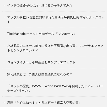
インドの道路がなぜ汚く見えるのか考えてみた
アップルを救い 歴史に封印された男 Apple初代社長 マイケル・スコッ
ト
The Manhole オールドMacゲーム 「マンホール」
小林亜星のニュース前後に起きた不思議な出来事。マンデラエフェク
トとシンクロニシティ
ジョンタイターと小林亜星とマンデラエフェクト
帰化議員とは 外国人は国会議員になれるの？
「ネットの歴史」WWW、World Wide Webを発明したティム・バー
ナーズ=リーの…
漫画「とめはねっ！」と井上有一「東京大空襲の書」