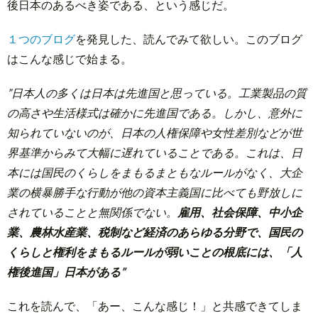
後日本のあるべき姿である、という感じだ。
１つのブログ
を発見した、読んでみて欲しい。このブログ
はこんな感じで始まる。
”日本人の多くは日本は先進国と思っている。工業製品の質
の高さや生活様式は確かに先進国である。しかし、意外に
知られていないのが、日本の人権保障や女性差別などが世
界基準からみて大幅に遅れていることである。これは、日
本には国民のくらしをまもるまともなルールがなく、大企
業の横暴勝手な行動が他の資本主義国に比べても野放しに
されていることと無関係でない。
雇用、社会保障、中小企
業、農林水産業、税制など経済のあらゆる分野で、国民の
くらしと権利をまもるルールが弱いことの根底には、「人
権後進国」日本がある”
これを読んで、「あー、こんな感じ！」と共感できてしま