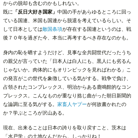
からの脱却も含むのかもしれない。
既に
「反日大好き国家」
中国の手があらゆるところに回っ
ている国連、米国も国連から脱退を考えているらしい。そ
して日本としては
敵国条項
が存在する国連というのは、戦
後７０年を過ぎた今、本当に再考するべき存在なのかも。
身内の恥を晒すようだけど、見事な全共闘世代だったうち
の親父が言っていた「日本人は白人にも、黒人にも劣るん
じゃないか。肉体的にもオリンピックを見ればわかる」こ
の発言がこの世代を象徴している気がする。戦争で負け、
占領されたコンプレックス、明治からある鹿鳴館的なコン
プレックス。こんなものが重なり捻じ曲がった朝日新聞的
な論調に至る気がする。
家畜人ヤプー
が何故書かれたの
か？学ぶところが沢山ある。
現在、出来ることは日本の誇りを取り戻すこと、茨木は
「水戸学」の土地なんだから、しっかりね！