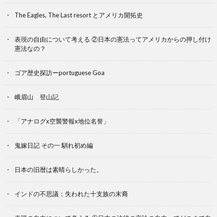
The Eagles, The Last resort とアメリカ開拓史
表現の自由について考える ②日本の憲法ってアメリカからの押し付け
憲法なの？
ゴア歴史探訪ーportuguese Goa
峨眉山 登山記
「アナログx空襲警報x地位名誉」
鬼嫁日記 その一 馴れ初め編
日本の旧暦は素晴らしかった。
インドの不思議：失われた十支族の末裔