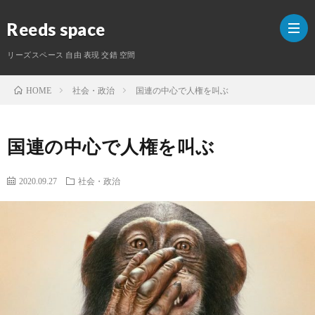
Reeds space
リーズスペース 自由 表現 交錯 空間
社会・政治
国連の中心で人権を叫ぶ
HOME
ホ
国連の中心で人権を叫ぶ
ー
ラ
ム
イ
S
2020.09.27
社会・政治
タ
ー
紹