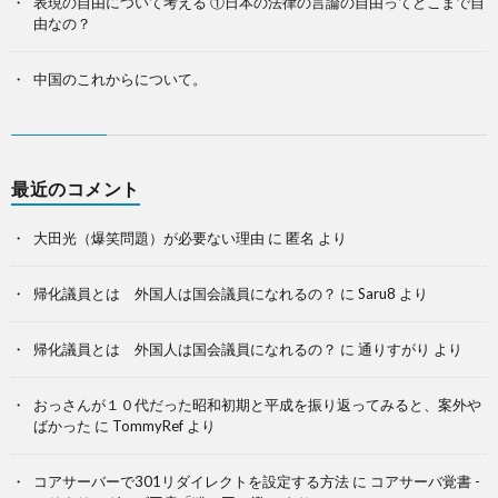
表現の自由について考える ①日本の法律の言論の自由ってどこまで自
由なの？
中国のこれからについて。
最近のコメント
大田光（爆笑問題）が必要ない理由
に
匿名
より
帰化議員とは 外国人は国会議員になれるの？
に
Saru8
より
帰化議員とは 外国人は国会議員になれるの？
に
通りすがり
より
おっさんが１０代だった昭和初期と平成を振り返ってみると、案外や
ばかった
に
TommyRef
より
コアサーバーで301リダイレクトを設定する方法
に
コアサーバ覚書 -