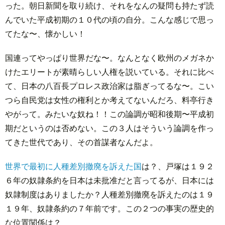
った。朝日新聞を取り続け、それをなんの疑問も持たず読
んでいた平成初期の１０代の頃の自分。こんな感じで思っ
てたな〜、懐かしい！
国連ってやっぱり世界だな〜。なんとなく欧州のメガネか
けたエリートが素晴らしい人権を説いている。それに比べ
て、日本の八百長プロレス政治家は脂ぎってるな〜。こい
つら自民党は女性の権利とか考えてないんだろ、料亭行き
やがって。みたいな奴ね！！この論調が昭和後期〜平成初
期だというのは否めない。この３人はそういう論調を作っ
てきた世代であり、その首謀者なんだよ。
世界で最初に人種差別撤廃を訴えた国
は？、戸塚は１９２
６年の奴隷条約を日本は未批准だと言ってるが、日本には
奴隷制度はありましたか？人種差別撤廃を訴えたのは１９
１９年、奴隷条約の７年前です。この２つの事実の歴史的
な位置関係は？