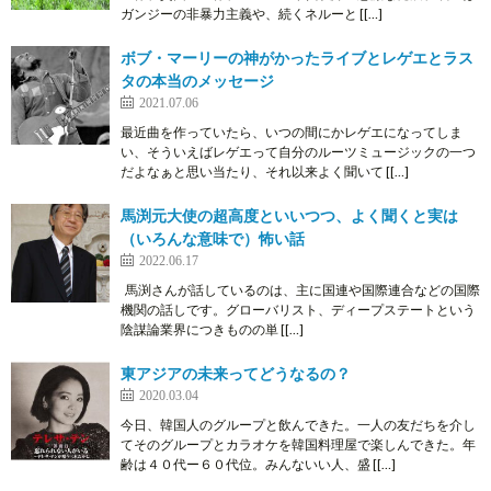
ガンジーの非暴力主義や、続くネルーと [[…]
ボブ・マーリーの神がかったライブとレゲエとラス
タの本当のメッセージ
2021.07.06
最近曲を作っていたら、いつの間にかレゲエになってしま
い、そういえばレゲエって自分のルーツミュージックの一つ
だよなぁと思い当たり、それ以来よく聞いて [[…]
馬渕元大使の超高度といいつつ、よく聞くと実は
（いろんな意味で）怖い話
2022.06.17
馬渕さんが話しているのは、主に国連や国際連合などの国際
機関の話しです。グローバリスト、ディープステートという
陰謀論業界につきものの単 [[…]
東アジアの未来ってどうなるの？
2020.03.04
今日、韓国人のグループと飲んできた。一人の友だちを介し
てそのグループとカラオケを韓国料理屋で楽しんできた。年
齢は４０代ー６０代位。みんないい人、盛 [[…]