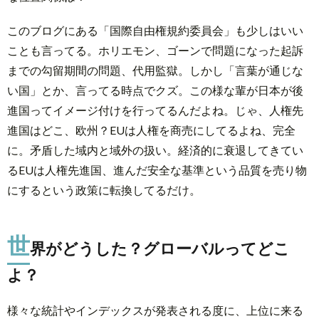
このブログにある「国際自由権規約委員会」も少しはいい
ことも言ってる。ホリエモン、ゴーンで問題になった起訴
までの勾留期間の問題、代用監獄。しかし「言葉が通じな
い国」とか、言ってる時点でクズ。この様な輩が日本が後
進国ってイメージ付けを行ってるんだよね。じゃ、人権先
進国はどこ、欧州？EUは人権を商売にしてるよね、完全
に。矛盾した域内と域外の扱い。経済的に衰退してきてい
るEUは人権先進国、進んだ安全な基準という品質を売り物
にするという政策に転換してるだけ。
世
界がどうした？グローバルってどこ
よ？
様々な統計やインデックスが発表される度に、上位に来る