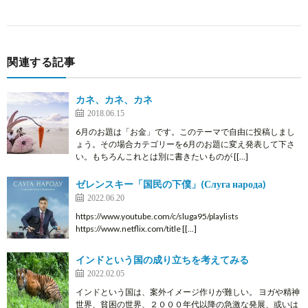
関連する記事
カネ、カネ、カネ
2018.06.15
6月のお題は「お金」です。このテーマで自由に投稿しまし
ょう。その場合カテゴリーを6月のお題に変え発表して下さ
い。もちろんこれとは別に書きたいものが [[…]
ゼレンスキー「国民の下僕」(Слуга народа)
2022.06.20
https://www.youtube.com/c/sluga95/playlists
https://www.netflix.com/title [[…]
インドという国の成り立ちを考えてみる
2022.02.05
インドという国は、案外イメージ作りが難しい。 ヨガや精神
世界、貧困の世界、２０００年代以降の急激な発展、或いは