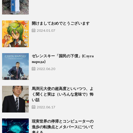
開けましておめでとうございます
2024.01.07
ゼレンスキー「国民の下僕」(Слуга
народа)
2022.06.20
馬渕元大使の超高度といいつつ、よ
く聞くと実は（いろんな意味で）怖
い話
2022.06.17
現実世界の停滞とコンピューターの
進歩の転換点とメタバースについて
考える