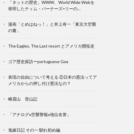
「ネットの歴史」WWW、World Wide Webを
発明したティム・バーナーズ=リーの…
漫画「とめはねっ！」と井上有一「東京大空襲
の書」
The Eagles, The Last resort とアメリカ開拓史
ゴア歴史探訪ーportuguese Goa
表現の自由について考える ②日本の憲法ってア
メリカからの押し付け憲法なの？
峨眉山 登山記
「アナログx空襲警報x地位名誉」
鬼嫁日記 その一 馴れ初め編