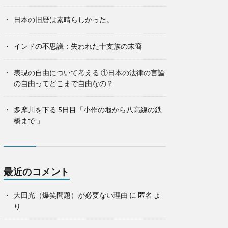
日本の旧暦は素晴らしかった。
インドの不思議：失われた十支族の末裔
表現の自由について考える ①日本の法律の言論
の自由ってどこまで自由なの？
多摩川を下る 5日目「小作の堰から八高線の鉄
橋まで 」
最近のコメント
大田光（爆笑問題）が必要ない理由
に
匿名
よ
り