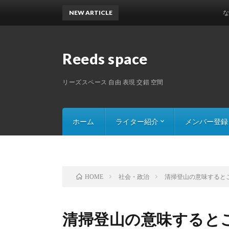
NEW ARTICLE
なんでも屋
Reeds space
リーズスペース 自由 表現 交錯 空間
ホーム
ライター紹介
メンバー登録
Saru8の記事一覧
Mr.ペイシェントの記事一覧
一原丸タマオの記事一覧
カレリーナの記事一覧
311031の記事一覧
社会・政治
清掃登山の意味すると
HOME
清掃登山の意味すると