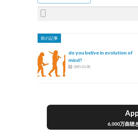
前の記事
do you belive in evolution of
mind?
2005.03.08
App
6,000万曲