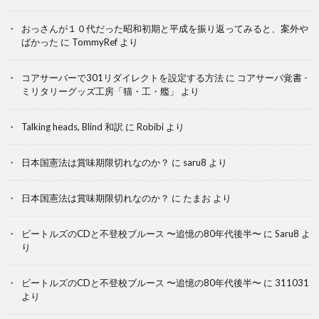
おっさんが１０代だった昭和初期と平成を振り返ってみると、案外や
ばかった
に
TommyRef
より
コアサーバーで301リダイレクトを設定する方法
に
コアサーバ覚書 -
ミリタリーグッズ工房「猫・工・艦」
より
Talking heads, Blind 和訳
に
Robibi
より
日本国憲法は賞味期限切れなのか？
に
saru8
より
日本国憲法は賞味期限切れなのか？
に
たまお
より
ビートルズのCDと不登校ブルース 〜追憶の80年代後半〜
に
Saru8
よ
り
ビートルズのCDと不登校ブルース 〜追憶の80年代後半〜
に
311031
より