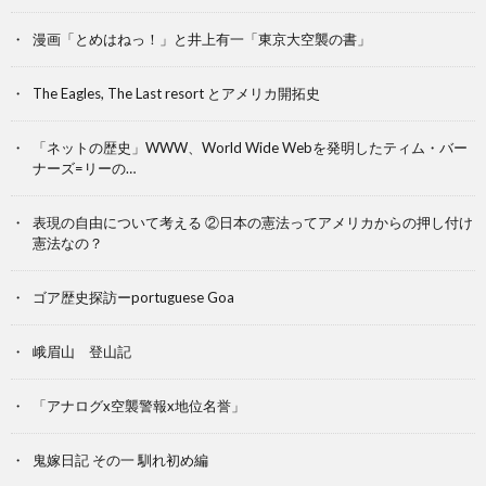
漫画「とめはねっ！」と井上有一「東京大空襲の書」
The Eagles, The Last resort とアメリカ開拓史
「ネットの歴史」WWW、World Wide Webを発明したティム・バー
ナーズ=リーの…
表現の自由について考える ②日本の憲法ってアメリカからの押し付け
憲法なの？
ゴア歴史探訪ーportuguese Goa
峨眉山 登山記
「アナログx空襲警報x地位名誉」
鬼嫁日記 その一 馴れ初め編