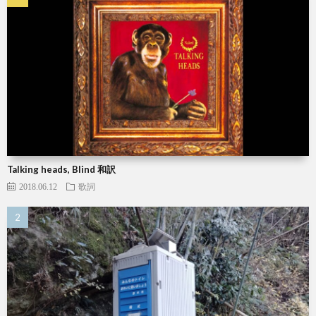
Talking heads, Blind 和訳
2018.06.12
歌詞