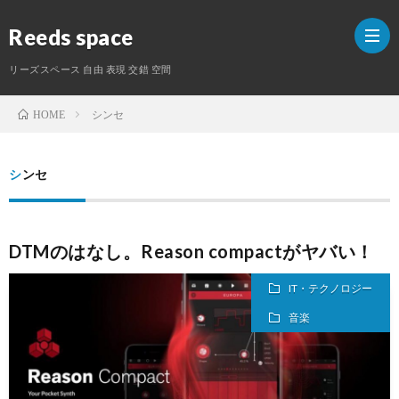
Reeds space
リーズスペース 自由 表現 交錯 空間
シンセ
HOME
ホ
シンセ
ー
ラ
ム
イ
S
DTMのはなし。Reason compactがヤバい！
タ
IT・テクノロジー
音楽
ー
紹