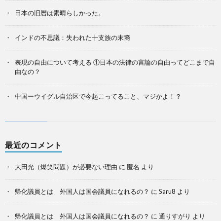
日本の旧暦は素晴らしかった。
インドの不思議：失われた十支族の末裔
表現の自由について考える ①日本の法律の言論の自由ってどこまで自
由なの？
中国ーウイグル自治区で今起こってること、マジかよ！？
最近のコメント
大田光（爆笑問題）が必要ない理由
に
匿名
より
帰化議員とは 外国人は国会議員になれるの？
に
Saru8
より
帰化議員とは 外国人は国会議員になれるの？
に
通りすがり
より