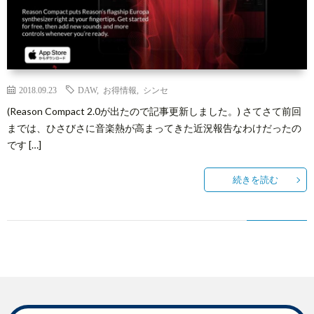
介
3
メ
2018.09.23
DAW
,
お得情報
,
シンセ
ン
Abou
(Reason Compact 2.0が出たので記事更新しました。) さてさて前回
までは、ひさびさに音楽熱が高まってきた近況報告なわけだったの
バ
Reed
です […]
ー
Spac
続きを読む
登
録