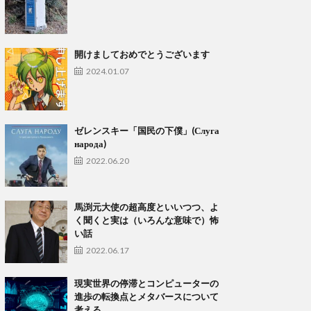
開けましておめでとうございます
2024.01.07
ゼレンスキー「国民の下僕」(Слуга
народа)
2022.06.20
馬渕元大使の超高度といいつつ、よ
く聞くと実は（いろんな意味で）怖
い話
2022.06.17
現実世界の停滞とコンピューターの
進歩の転換点とメタバースについて
考える