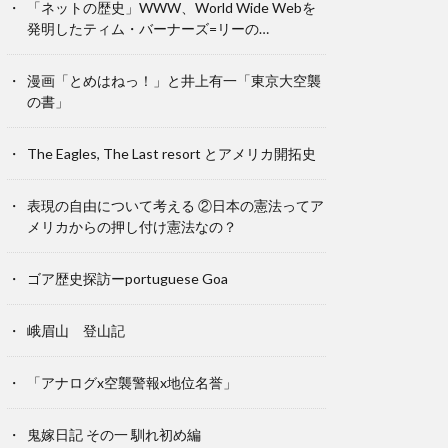
「ネットの歴史」WWW、World Wide Webを
発明したティム・バーナーズ=リーの…
漫画「とめはねっ！」と井上有一「東京大空襲
の書」
The Eagles, The Last resort とアメリカ開拓史
表現の自由について考える ②日本の憲法ってア
メリカからの押し付け憲法なの？
ゴア歴史探訪ーportuguese Goa
峨眉山 登山記
「アナログx空襲警報x地位名誉」
鬼嫁日記 その一 馴れ初め編