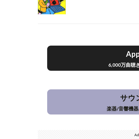
App
6,000万曲
サウ
楽器/音響機器
Ad