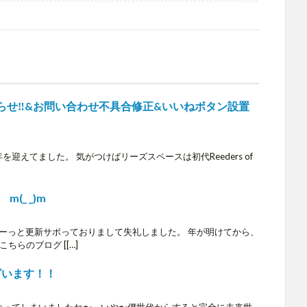
知らせ‼️&お問い合わせ不具合修正&いいねボタン設置
迎えてました。 気がつけばリーズスペースは初代Reeders of
_ _)m
ずーっと更新サボっておりまして失礼しました。 年が明けてから、
ちらのブログ [[…]
ざいます！！
になってしまいましたね〜。いや〜僕世代からすると完全に未来世