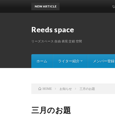
NEW ARTICLE
なんでも
Reeds space
リーズスペース 自由 表現 交錯 空間
ホーム
ライター紹介
メンバー登録
Saru8の記事一覧
Mr.ペイシェントの記事一覧
一原丸タマオの記事一覧
カレリーナの記事一覧
311031の記事一覧
お知らせ
三月のお題
HOME
三月のお題