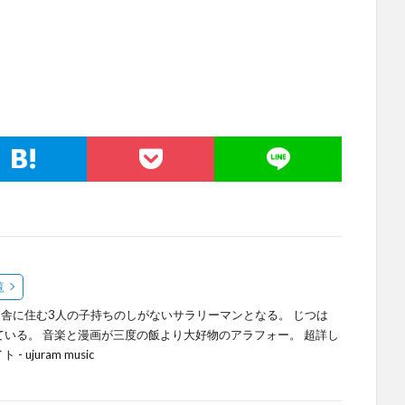
覧
舎に住む3人の子持ちのしがないサラリーマンとなる。 じつは
ている。 音楽と漫画が三度の飯より大好物のアラフォー。 超詳し
ト -
ujuram music