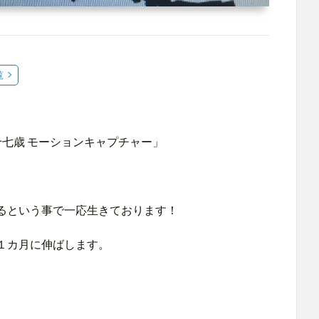
覧
十七歳 モーションキャプチャー」
るという事で一応生きております！
１カ月に伸ばします。